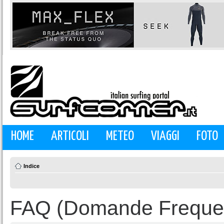
HOME
ARTICOLI
METEO
VIAGGI
FOTO
Indice
FAQ (Domande Frequen