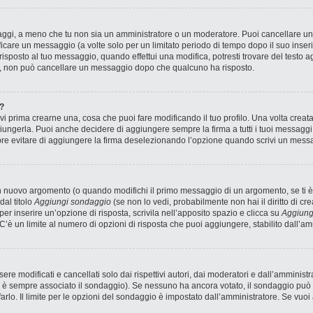
saggi, a meno che tu non sia un amministratore o un moderatore. Puoi cancellare 
icare un messaggio (a volte solo per un limitato periodo di tempo dopo il suo inse
sposto al tuo messaggio, quando effettui una modifica, potresti trovare del testo ag
, non può cancellare un messaggio dopo che qualcuno ha risposto.
?
 prima crearne una, cosa che puoi fare modificando il tuo profilo. Una volta creat
ungerla. Puoi anche decidere di aggiungere sempre la firma a tutti i tuoi messagg
pre evitare di aggiungere la firma deselezionando l’opzione quando scrivi un mess
n nuovo argomento (o quando modifichi il primo messaggio di un argomento, se ti è
dal titolo
Aggiungi sondaggio
(se non lo vedi, probabilmente non hai il diritto di cre
r inserire un’opzione di risposta, scrivila nell’apposito spazio e clicca su
Aggiung
 C’è un limite al numero di opzioni di risposta che puoi aggiungere, stabilito dall’am
 modificati e cancellati solo dai rispettivi autori, dai moderatori e dall’amministr
è sempre associato il sondaggio). Se nessuno ha ancora votato, il sondaggio può e
arlo. Il limite per le opzioni del sondaggio è impostato dall’amministratore. Se vuoi 