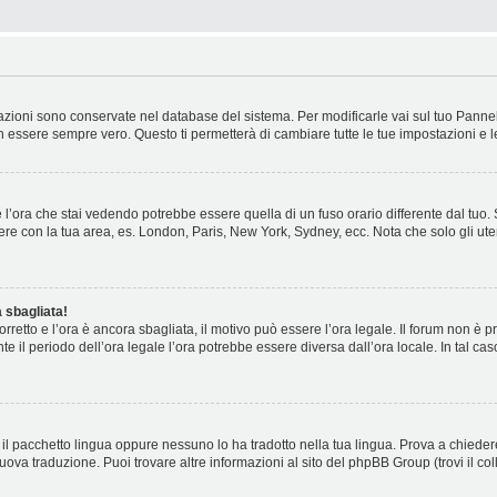
stazioni sono conservate nel database del sistema. Per modificarle vai sul tuo Panne
essere sempre vero. Questo ti permetterà di cambiare tutte le tue impostazioni e l
l’ora che stai vedendo potrebbe essere quella di un fuso orario differente dal tuo.
cidere con la tua area, es. London, Paris, New York, Sydney, ecc. Nota che solo gli ute
 sbagliata!
corretto e l’ora è ancora sbagliata, il motivo può essere l’ora legale. Il forum non è
nte il periodo dell’ora legale l’ora potrebbe essere diversa dall’ora locale. In tal ca
il pacchetto lingua oppure nessuno lo ha tradotto nella tua lingua. Prova a chiedere
nuova traduzione. Puoi trovare altre informazioni al sito del phpBB Group (trovi il c