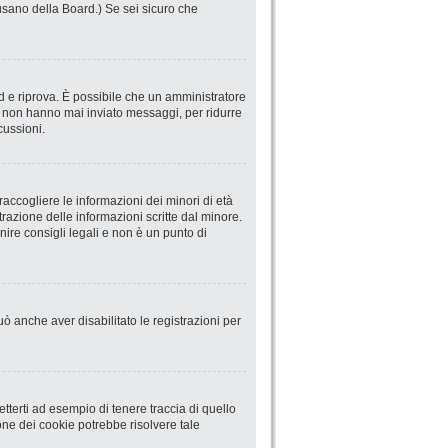
abusano della Board.) Se sei sicuro che
ord e riprova. È possibile che un amministratore
he non hanno mai inviato messaggi, per ridurre
cussioni.
accogliere le informazioni dei minori di età
trazione delle informazioni scritte dal minore.
ire consigli legali e non è un punto di
uò anche aver disabilitato le registrazioni per
terti ad esempio di tenere traccia di quello
ione dei cookie potrebbe risolvere tale