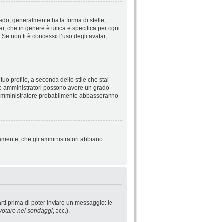
do, generalmente ha la forma di stelle,
tar, che in genere è unica e specifica per ogni
 Se non ti è concesso l’uso degli avatar,
uo profilo, a seconda dello stile che stai
ori e amministratori possono avere un grado
o l’amministratore probabilmente abbasseranno
iamente, che gli amministratori abbiano
rti prima di poter inviare un messaggio: le
votare nei sondaggi
, ecc.).