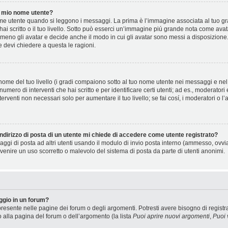
 mio nome utente?
 utente quando si leggono i messaggi. La prima è l’immagine associata al tuo gra
 hai scritto o il tuo livello. Sotto può esserci un’immagine piú grande nota come ava
 meno gli avatar e decide anche il modo in cui gli avatar sono messi a disposizione.
e devi chiedere a questa le ragioni.
ome del tuo livello (i gradi compaiono sotto al tuo nome utente nei messaggi e nel t
il numero di interventi che hai scritto e per identificare certi utenti; ad es., moderat
terventi non necessari solo per aumentare il tuo livello; se fai cosí, i moderatori 
ndirizzo di posta di un utente mi chiede di accedere come utente registrato?
saggi di posta ad altri utenti usando il modulo di invio posta interno (ammesso, ovv
venire un uso scorretto o malevolo del sistema di posta da parte di utenti anonimi.
gio in un forum?
resente nelle pagine dei forum o degli argomenti. Potresti avere bisogno di registra
o alla pagina del forum o dell’argomento (la lista
Puoi aprire nuovi argomenti
,
Puoi 