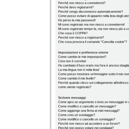
Perché non riesco a connettermi?
Perché devo registrarmi?
Perché vengo disconnesso automaticamente?
Come posso evitare di apparire nella lista degli utent
Ho perso la mia password!
Mi sono registrato ma non riesco a connettermi!
Mi sono registrato tempo fa, ma non riesco piú a c
Che cosa è COPPA?
Perché non riesco a registrarmi?
Che cosa provoca il comando “Cancella cookie”?
Impostazioni e preferenze utente
Come cambio le mie impostazioni?
L’ora non è corretta!
Ho cambiato il fuso orario ma l’ora è ancora sbaglia
La mia lingua non è nella lista!
Come posso mostrare un’immagine sotto il mio no
Come cambio il mio livello?
Perché quando clicco sul collegamento all’indirizzo
come utente registrato?
Scrivere messaggi
Come apro un argomento o invio un messaggio in 
Come modifico o cancello un messaggio?
Come aggiungo una firma ai miei messaggi?
Come creo un sondaggio?
Come modifico o cancello un sondaggio?
Perché non riesco ad accedere a un forum?
Perché non posso votare nei sondaggi?