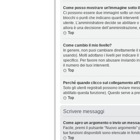
Come posso mostrare un’immagine sotto il
Ci possono essere due immagini sotto un nome
blocchi o punti che indicano quanti interventi
utente. L’amministratore decide se abilitare o
allora è una decisione dell’amministrazione, 
Top
Come cambio il mio livello?
In genere, non puoi cambiare direttamente il n
usando). Molti adottano i livelli per indicare 
specifico. Per favore non abusare inviando in
il numero dei tuoi interventi.
Top
Perché quando clicco sul collegamento all’i
Solo gli utenti registrati possono inviare mes
abilitato questa funzione). Questo serve a pre
Top
Scrivere messaggi
Come apro un argomento o invio un messag
Facile, premi il pulsante “Nuovo argomento” p
tue funzioni disponibili sono elencate in fond
Top