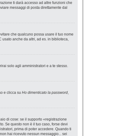
azione ti darà accesso ad altre funzioni che
 inviare messaggi di posta direttamente dal
 evitare che qualcuno possa usare il tuo nome
usato anche da altri, ad es. in biblioteca,
irai solo agli amministratori e a te stesso.
so e clicca su
Ho dimenticato la password
,
io di cose: se il supporto «registrazione
uto. Se questo non è il tuo caso, forse devi
istratori, prima di poter accedere. Quando ti
 se non hai ricevuto nessun messaggio... sei