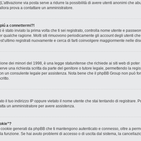
? (L’attivazione via posta serve a ridurre la possibilità di avere utenti anonimi che 
, allora prova a contattare un amministratore.
 piú a connettermi?!
ti è stato inviato la prima volta che ti sei registrato, controlla nome utente e passw
 per qualche ragione. Molti siti rimuovono periodicamente gli account degli utenti c
st’ultimo registrati nuovamente e cerca di farti coinvolgere maggiormente nelle dis
one dei minori del 1998, è una legge statunitense che richiede ai siti web di poter r
rve una richiesta scritta da parte del genitore o tutore legale, permettendo la regis
o con un consulente legale per assistenza. Nota bene che il phpBB Group non può forn
ritto.
to il tuo indirizzo IP oppure vietato il nome utente che stai tentando di registrare. P
ntatta un amministratore per avere assistenza.
okie”?
 i cookie generati da phpBB che ti mantengono autenticato e connesso, oltre a permet
o la funzione. Se hai avuto problemi di accesso o di uscita dal sistema, la cancellaz