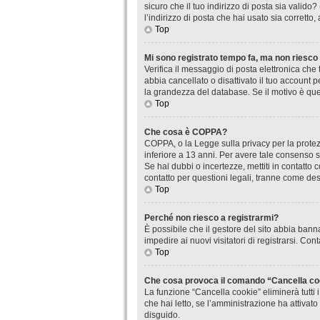
sicuro che il tuo indirizzo di posta sia valido
l’indirizzo di posta che hai usato sia corretto
Top
Mi sono registrato tempo fa, ma non riesco
Verifica il messaggio di posta elettronica che 
abbia cancellato o disattivato il tuo account
la grandezza del database. Se il motivo è que
Top
Che cosa è COPPA?
COPPA, o la Legge sulla privacy per la protezi
inferiore a 13 anni. Per avere tale consenso se
Se hai dubbi o incertezze, mettiti in contatt
contatto per questioni legali, tranne come desc
Top
Perché non riesco a registrarmi?
È possibile che il gestore del sito abbia banna
impedire ai nuovi visitatori di registrarsi. Co
Top
Che cosa provoca il comando “Cancella co
La funzione “Cancella cookie” eliminerà tutti
che hai letto, se l’amministrazione ha attivat
disguido.