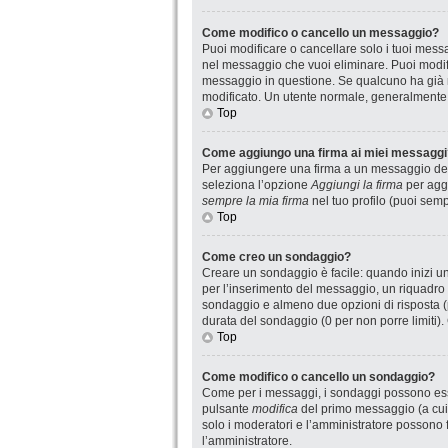
Come modifico o cancello un messaggio?
Puoi modificare o cancellare solo i tuoi mes
nel messaggio che vuoi eliminare. Puoi modif
messaggio in questione. Se qualcuno ha già ri
modificato. Un utente normale, generalmente
Top
Come aggiungo una firma ai miei messaggi
Per aggiungere una firma a un messaggio devi
seleziona l’opzione
Aggiungi la firma
per aggi
sempre la mia firma
nel tuo profilo (puoi sem
Top
Come creo un sondaggio?
Creare un sondaggio è facile: quando inizi u
per l’inserimento del messaggio, un riquadro 
sondaggio e almeno due opzioni di risposta (pe
durata del sondaggio (0 per non porre limiti).
Top
Come modifico o cancello un sondaggio?
Come per i messaggi, i sondaggi possono essere
pulsante
modifica
del primo messaggio (a cui 
solo i moderatori e l’amministratore possono f
l’amministratore.