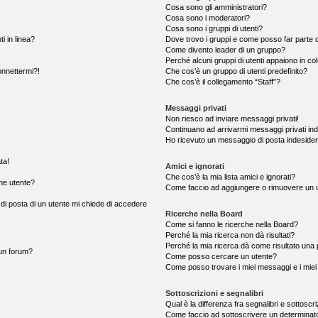
Cosa sono gli amministratori?
Cosa sono i moderatori?
Cosa sono i gruppi di utenti?
i in linea?
Dove trovo i gruppi e come posso far parte d
Come divento leader di un gruppo?
Perché alcuni gruppi di utenti appaiono in colo
onnettermi?!
Che cos’è un gruppo di utenti predefinito?
Che cos’è il collegamento “Staff”?
Messaggi privati
Non riesco ad inviare messaggi privati!
Continuano ad arrivarmi messaggi privati ind
Ho ricevuto un messaggio di posta indeside
ta!
Amici e ignorati
Che cos’è la mia lista amici e ignorati?
me utente?
Come faccio ad aggiungere o rimuovere un ute
 di posta di un utente mi chiede di accedere
Ricerche nella Board
Come si fanno le ricerche nella Board?
Perché la mia ricerca non dà risultati?
Perché la mia ricerca dà come risultato una
un forum?
Come posso cercare un utente?
Come posso trovare i miei messaggi e i mie
Sottoscrizioni e segnalibri
Qual è la differenza fra segnalibri e sottoscr
Come faccio ad sottoscrivere un determina