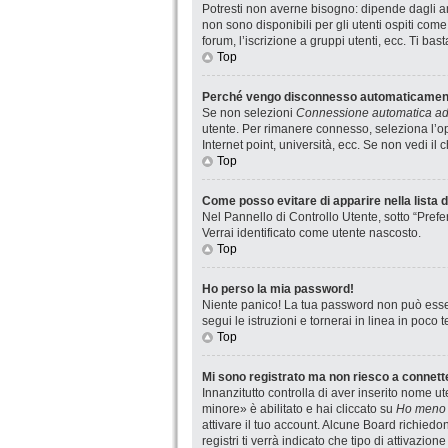
Potresti non averne bisogno: dipende dagli am
non sono disponibili per gli utenti ospiti com
forum, l’iscrizione a gruppi utenti, ecc. Ti ba
Top
Perché vengo disconnesso automaticamen
Se non selezioni
Connessione automatica ad 
utente. Per rimanere connesso, seleziona l’op
Internet point, università, ecc. Se non vedi il
Top
Come posso evitare di apparire nella lista de
Nel Pannello di Controllo Utente, sotto “Prefe
Verrai identificato come utente nascosto.
Top
Ho perso la mia password!
Niente panico! La tua password non può esser
segui le istruzioni e tornerai in linea in poco 
Top
Mi sono registrato ma non riesco a connett
Innanzitutto controlla di aver inserito nome 
minore» è abilitato e hai cliccato su
Ho meno 
attivare il tuo account. Alcune Board richiedo
registri ti verrà indicato che tipo di attivazio