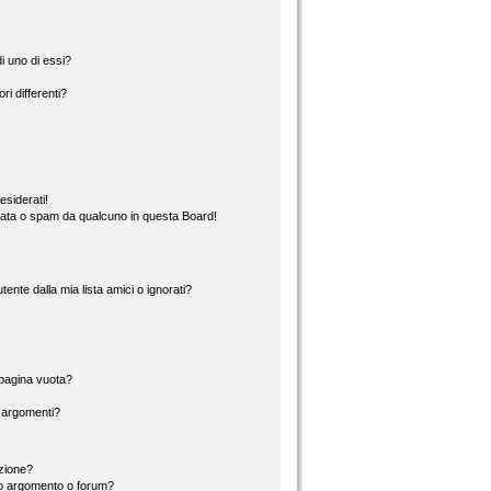
i uno di essi?
ri differenti?
esiderati!
rata o spam da qualcuno in questa Board!
nte dalla mia lista amici o ignorati?
 pagina vuota?
i argomenti?
izione?
to argomento o forum?