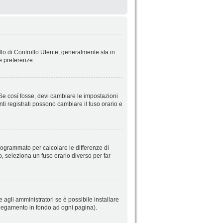
llo di Controllo Utente; generalmente sta in
e preferenze.
 Se cosí fosse, devi cambiare le impostazioni
nti registrati possono cambiare il fuso orario e
 programmato per calcolare le differenze di
so, seleziona un fuso orario diverso per far
 agli amministratori se è possibile installare
ollegamento in fondo ad ogni pagina).