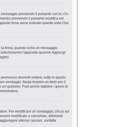
un messaggio premendo il pulsante con la «X»
rimento) premendo il pulsante
modifica
nel
giunto dove viene indicato quante volte l’hai
a la firma, quando scrivi un messaggio
i selezionando l’apposita opzione
Aggiungi
aggio).
 permesso) dovresti vedere, sotto lo spazio
are sondaggi). Basta inserire un titolo per il
i un’opzione
). Puoi anche stabilire i giorni di
ministratore.
atore. Per modificare un sondaggio, clicca sul
ssere modificato o cancellato, altrimenti
aggiungere ulteriori opzioni, contatta