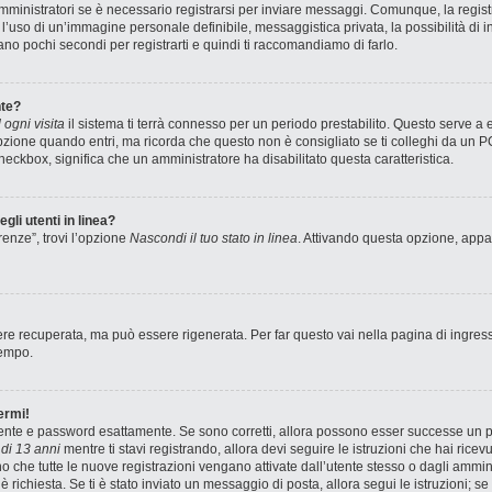
ministratori se è necessario registrarsi per inviare messaggi. Comunque, la registr
e l’uso di un’immagine personale definibile, messaggistica privata, la possibilità di
stano pochi secondi per registrarti e quindi ti raccomandiamo di farlo.
te?
ogni visita
il sistema ti terrà connesso per un periodo prestabilito. Questo serve a
zione quando entri, ma ricorda che questo non è consigliato se ti colleghi da un PC 
 checkbox, significa che un amministratore ha disabilitato questa caratteristica.
gli utenti in linea?
renze”, trovi l’opzione
Nascondi il tuo stato in linea
. Attivando questa opzione, appar
e recuperata, ma può essere rigenerata. Per far questo vai nella pagina di ingres
tempo.
ermi!
utente e password esattamente. Se sono corretti, allora possono esser successe un pa
di 13 anni
mentre ti stavi registrando, allora devi seguire le istruzioni che hai ricev
no che tutte le nuove registrazioni vengano attivate dall’utente stesso o dagli ammin
ne è richiesta. Se ti è stato inviato un messaggio di posta, allora segui le istruzioni;