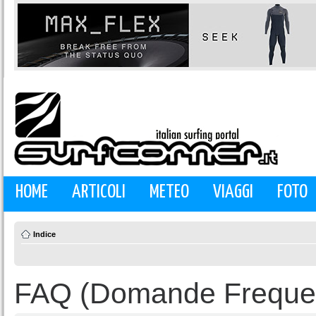
HOME
ARTICOLI
METEO
VIAGGI
FOTO
Indice
FAQ (Domande Frequen