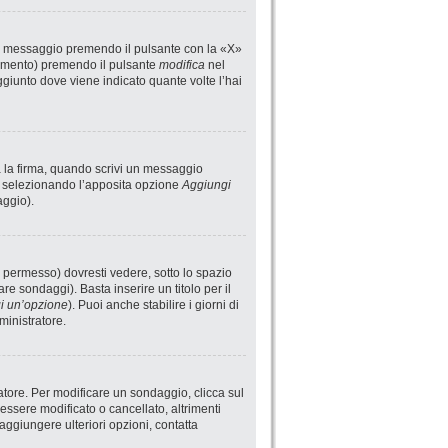
un messaggio premendo il pulsante con la «X»
rimento) premendo il pulsante
modifica
nel
giunto dove viene indicato quante volte l’hai
a la firma, quando scrivi un messaggio
i selezionando l’apposita opzione
Aggiungi
aggio).
 permesso) dovresti vedere, sotto lo spazio
are sondaggi). Basta inserire un titolo per il
i un’opzione
). Puoi anche stabilire i giorni di
ministratore.
atore. Per modificare un sondaggio, clicca sul
ssere modificato o cancellato, altrimenti
aggiungere ulteriori opzioni, contatta