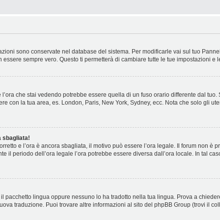
stazioni sono conservate nel database del sistema. Per modificarle vai sul tuo Panne
essere sempre vero. Questo ti permetterà di cambiare tutte le tue impostazioni e l
l’ora che stai vedendo potrebbe essere quella di un fuso orario differente dal tuo.
cidere con la tua area, es. London, Paris, New York, Sydney, ecc. Nota che solo gli ute
 sbagliata!
corretto e l’ora è ancora sbagliata, il motivo può essere l’ora legale. Il forum non è
nte il periodo dell’ora legale l’ora potrebbe essere diversa dall’ora locale. In tal ca
il pacchetto lingua oppure nessuno lo ha tradotto nella tua lingua. Prova a chiedere
nuova traduzione. Puoi trovare altre informazioni al sito del phpBB Group (trovi il c