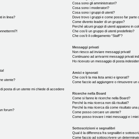
Cosa sono gli amministratori?
Cosa sono i moderatori?
Cosa sono i gruppi di utenti?
i in linea?
Dove trovo i gruppi e come posso far parte d
Come divento leader di un gruppo?
Perché alcuni gruppi di utenti appaiono in colo
onnettermi?!
Che cos’è un gruppo di utenti predefinito?
Che cos’è il collegamento “Staff”?
Messaggi privati
Non riesco ad inviare messaggi privati!
Continuano ad arrivarmi messaggi privati ind
Ho ricevuto un messaggio di posta indeside
ta!
Amici e ignorati
Che cos’è la mia lista amici e ignorati?
me utente?
Come faccio ad aggiungere o rimuovere un ute
 di posta di un utente mi chiede di accedere
Ricerche nella Board
Come si fanno le ricerche nella Board?
Perché la mia ricerca non dà risultati?
Perché la mia ricerca dà come risultato una
un forum?
Come posso cercare un utente?
Come posso trovare i miei messaggi e i mie
Sottoscrizioni e segnalibri
Qual è la differenza fra segnalibri e sottoscr
Come faccio ad sottoscrivere un determina