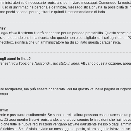
ministratori se è necessario registrarsi per inviare messaggi. Comunque, la registr
e l’uso di un’immagine personale definibile, messaggistica privata, la possibilità di
stano pochi secondi per registrarti e quindi ti raccomandiamo di farlo.
te?
ogni visita
il sistema ti terrà connesso per un periodo prestabilito. Questo serve a
zione quando entri, ma ricorda che questo non è consigliato se ti colleghi da un PC 
 checkbox, significa che un amministratore ha disabilitato questa caratteristica.
gli utenti in linea?
renze”, trovi l’opzione
Nascondi il tuo stato in linea
. Attivando questa opzione, appar
e recuperata, ma può essere rigenerata. Per far questo vai nella pagina di ingres
tempo.
ermi!
utente e password esattamente. Se sono corretti, allora possono esser successe un pa
di 13 anni
mentre ti stavi registrando, allora devi seguire le istruzioni che hai ricev
no che tutte le nuove registrazioni vengano attivate dall’utente stesso o dagli ammin
ne è richiesta. Se ti è stato inviato un messaggio di posta, allora segui le istruzioni;