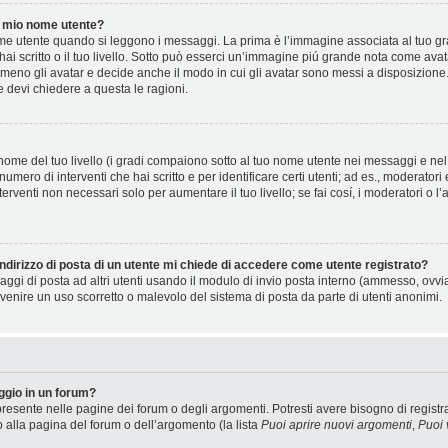
 mio nome utente?
 utente quando si leggono i messaggi. La prima è l’immagine associata al tuo gra
 hai scritto o il tuo livello. Sotto può esserci un’immagine piú grande nota come ava
 meno gli avatar e decide anche il modo in cui gli avatar sono messi a disposizione.
e devi chiedere a questa le ragioni.
ome del tuo livello (i gradi compaiono sotto al tuo nome utente nei messaggi e nel t
il numero di interventi che hai scritto e per identificare certi utenti; ad es., moderat
terventi non necessari solo per aumentare il tuo livello; se fai cosí, i moderatori 
ndirizzo di posta di un utente mi chiede di accedere come utente registrato?
saggi di posta ad altri utenti usando il modulo di invio posta interno (ammesso, ovv
venire un uso scorretto o malevolo del sistema di posta da parte di utenti anonimi.
gio in un forum?
resente nelle pagine dei forum o degli argomenti. Potresti avere bisogno di registra
o alla pagina del forum o dell’argomento (la lista
Puoi aprire nuovi argomenti
,
Puoi 