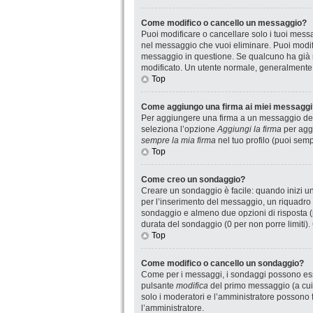
Come modifico o cancello un messaggio?
Puoi modificare o cancellare solo i tuoi mes
nel messaggio che vuoi eliminare. Puoi modif
messaggio in questione. Se qualcuno ha già ri
modificato. Un utente normale, generalmente
Top
Come aggiungo una firma ai miei messaggi
Per aggiungere una firma a un messaggio devi
seleziona l’opzione
Aggiungi la firma
per aggi
sempre la mia firma
nel tuo profilo (puoi sem
Top
Come creo un sondaggio?
Creare un sondaggio è facile: quando inizi u
per l’inserimento del messaggio, un riquadro 
sondaggio e almeno due opzioni di risposta (pe
durata del sondaggio (0 per non porre limiti).
Top
Come modifico o cancello un sondaggio?
Come per i messaggi, i sondaggi possono essere
pulsante
modifica
del primo messaggio (a cui 
solo i moderatori e l’amministratore possono f
l’amministratore.