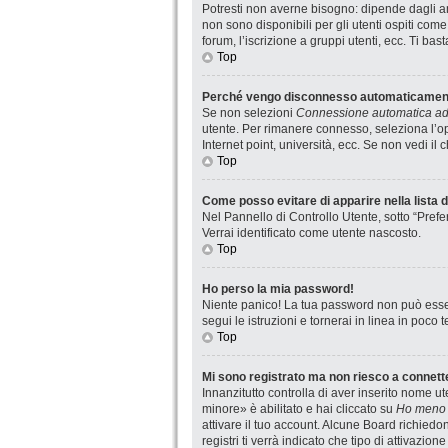
Potresti non averne bisogno: dipende dagli am
non sono disponibili per gli utenti ospiti com
forum, l’iscrizione a gruppi utenti, ecc. Ti ba
Top
Perché vengo disconnesso automaticamen
Se non selezioni
Connessione automatica ad 
utente. Per rimanere connesso, seleziona l’op
Internet point, università, ecc. Se non vedi il
Top
Come posso evitare di apparire nella lista de
Nel Pannello di Controllo Utente, sotto “Prefe
Verrai identificato come utente nascosto.
Top
Ho perso la mia password!
Niente panico! La tua password non può esser
segui le istruzioni e tornerai in linea in poco 
Top
Mi sono registrato ma non riesco a connett
Innanzitutto controlla di aver inserito nome 
minore» è abilitato e hai cliccato su
Ho meno 
attivare il tuo account. Alcune Board richiedo
registri ti verrà indicato che tipo di attivazio