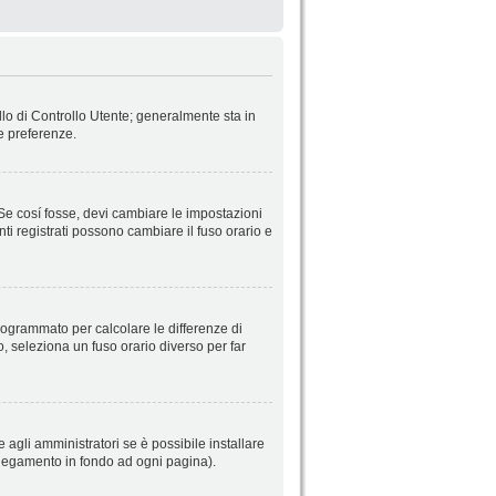
llo di Controllo Utente; generalmente sta in
e preferenze.
 Se cosí fosse, devi cambiare le impostazioni
nti registrati possono cambiare il fuso orario e
 programmato per calcolare le differenze di
so, seleziona un fuso orario diverso per far
 agli amministratori se è possibile installare
ollegamento in fondo ad ogni pagina).