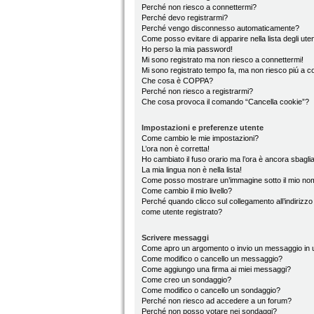
Perché non riesco a connettermi?
Perché devo registrarmi?
Perché vengo disconnesso automaticamente?
Come posso evitare di apparire nella lista degli utent
Ho perso la mia password!
Mi sono registrato ma non riesco a connettermi!
Mi sono registrato tempo fa, ma non riesco piú a c
Che cosa è COPPA?
Perché non riesco a registrarmi?
Che cosa provoca il comando “Cancella cookie”?
Impostazioni e preferenze utente
Come cambio le mie impostazioni?
L’ora non è corretta!
Ho cambiato il fuso orario ma l’ora è ancora sbaglia
La mia lingua non è nella lista!
Come posso mostrare un’immagine sotto il mio no
Come cambio il mio livello?
Perché quando clicco sul collegamento all’indirizzo
come utente registrato?
Scrivere messaggi
Come apro un argomento o invio un messaggio in 
Come modifico o cancello un messaggio?
Come aggiungo una firma ai miei messaggi?
Come creo un sondaggio?
Come modifico o cancello un sondaggio?
Perché non riesco ad accedere a un forum?
Perché non posso votare nei sondaggi?