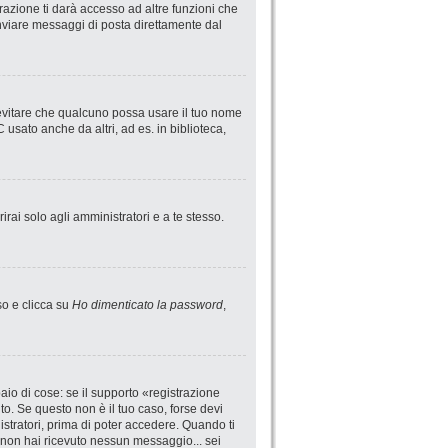
azione ti darà accesso ad altre funzioni che
 inviare messaggi di posta direttamente dal
 evitare che qualcuno possa usare il tuo nome
usato anche da altri, ad es. in biblioteca,
irai solo agli amministratori e a te stesso.
so e clicca su
Ho dimenticato la password
,
io di cose: se il supporto «registrazione
uto. Se questo non è il tuo caso, forse devi
istratori, prima di poter accedere. Quando ti
 se non hai ricevuto nessun messaggio... sei