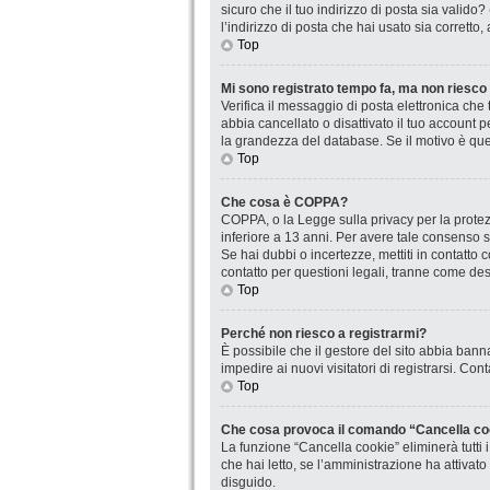
sicuro che il tuo indirizzo di posta sia valido
l’indirizzo di posta che hai usato sia corretto
Top
Mi sono registrato tempo fa, ma non riesco
Verifica il messaggio di posta elettronica che 
abbia cancellato o disattivato il tuo account
la grandezza del database. Se il motivo è que
Top
Che cosa è COPPA?
COPPA, o la Legge sulla privacy per la protezi
inferiore a 13 anni. Per avere tale consenso se
Se hai dubbi o incertezze, mettiti in contatt
contatto per questioni legali, tranne come desc
Top
Perché non riesco a registrarmi?
È possibile che il gestore del sito abbia banna
impedire ai nuovi visitatori di registrarsi. Co
Top
Che cosa provoca il comando “Cancella co
La funzione “Cancella cookie” eliminerà tutti
che hai letto, se l’amministrazione ha attivat
disguido.