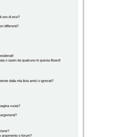
i uno di essi?
ri differenti?
esiderati!
rata o spam da qualcuno in questa Board!
nte dalla mia lista amici o ignorati?
 pagina vuota?
i argomenti?
izione?
to argomento o forum?