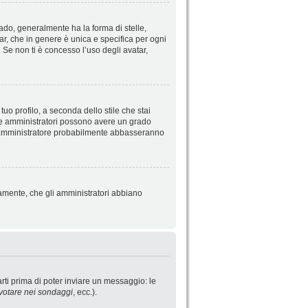
do, generalmente ha la forma di stelle,
tar, che in genere è unica e specifica per ogni
 Se non ti è concesso l’uso degli avatar,
uo profilo, a seconda dello stile che stai
ori e amministratori possono avere un grado
o l’amministratore probabilmente abbasseranno
iamente, che gli amministratori abbiano
rti prima di poter inviare un messaggio: le
votare nei sondaggi
, ecc.).