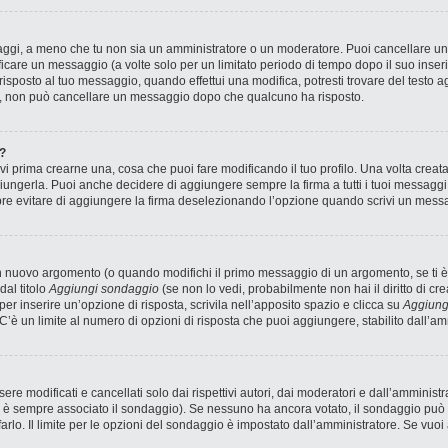
saggi, a meno che tu non sia un amministratore o un moderatore. Puoi cancellare 
icare un messaggio (a volte solo per un limitato periodo di tempo dopo il suo inse
sposto al tuo messaggio, quando effettui una modifica, potresti trovare del testo ag
, non può cancellare un messaggio dopo che qualcuno ha risposto.
?
 prima crearne una, cosa che puoi fare modificando il tuo profilo. Una volta creat
ungerla. Puoi anche decidere di aggiungere sempre la firma a tutti i tuoi messagg
pre evitare di aggiungere la firma deselezionando l’opzione quando scrivi un mess
n nuovo argomento (o quando modifichi il primo messaggio di un argomento, se ti è
dal titolo
Aggiungi sondaggio
(se non lo vedi, probabilmente non hai il diritto di cre
r inserire un’opzione di risposta, scrivila nell’apposito spazio e clicca su
Aggiung
 C’è un limite al numero di opzioni di risposta che puoi aggiungere, stabilito dall’am
 modificati e cancellati solo dai rispettivi autori, dai moderatori e dall’amministr
è sempre associato il sondaggio). Se nessuno ha ancora votato, il sondaggio può e
arlo. Il limite per le opzioni del sondaggio è impostato dall’amministratore. Se vuoi 