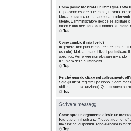
Come posso mostrare un’immagine sotto il
Ci possono essere due immagini sotto un nome
blocchi o punti che indicano quanti interventi
utente. L’amministratore decide se abilitare o
allora è una decisione dell’amministrazione, 
Top
Come cambio il mio livello?
In genere, non puoi cambiare direttamente il n
usando). Molti adottano i livelli per indicare 
specifico. Per favore non abusare inviando in
il numero dei tuoi interventi.
Top
Perché quando clicco sul collegamento all’i
Solo gli utenti registrati possono inviare mes
abilitato questa funzione). Questo serve a pre
Top
Scrivere messaggi
Come apro un argomento o invio un messag
Facile, premi il pulsante “Nuovo argomento” p
tue funzioni disponibili sono elencate in fond
Top