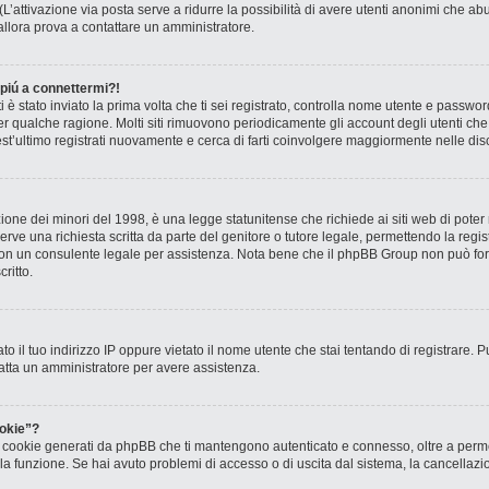
? (L’attivazione via posta serve a ridurre la possibilità di avere utenti anonimi che 
, allora prova a contattare un amministratore.
 piú a connettermi?!
ti è stato inviato la prima volta che ti sei registrato, controlla nome utente e passw
 per qualche ragione. Molti siti rimuovono periodicamente gli account degli utenti c
st’ultimo registrati nuovamente e cerca di farti coinvolgere maggiormente nelle dis
one dei minori del 1998, è una legge statunitense che richiede ai siti web di poter r
rve una richiesta scritta da parte del genitore o tutore legale, permettendo la regis
o con un consulente legale per assistenza. Nota bene che il phpBB Group non può forn
ritto.
to il tuo indirizzo IP oppure vietato il nome utente che stai tentando di registrare. P
ntatta un amministratore per avere assistenza.
okie”?
 i cookie generati da phpBB che ti mantengono autenticato e connesso, oltre a permet
o la funzione. Se hai avuto problemi di accesso o di uscita dal sistema, la cancellaz