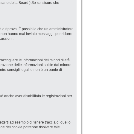
abusano della Board.) Se sei sicuro che
ord e riprova. È possibile che un amministratore
he non hanno mai inviato messaggi, per ridurre
cussioni.
accogliere le informazioni dei minori di età
trazione delle informazioni scritte dal minore.
ire consigli legali e non è un punto di
uò anche aver disabilitato le registrazioni per
terti ad esempio di tenere traccia di quello
ione dei cookie potrebbe risolvere tale