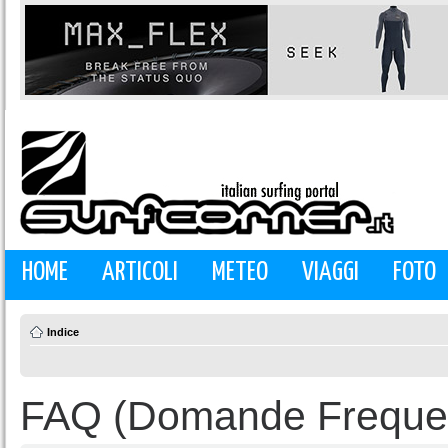
HOME
ARTICOLI
METEO
VIAGGI
FOTO
Indice
FAQ (Domande Frequen