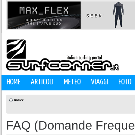
HOME
ARTICOLI
METEO
VIAGGI
FOTO
Indice
FAQ (Domande Frequen