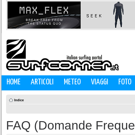
HOME
ARTICOLI
METEO
VIAGGI
FOTO
Indice
FAQ (Domande Frequen