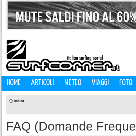
HOME
ARTICOLI
METEO
VIAGGI
FOTO
Indice
FAQ (Domande Frequen