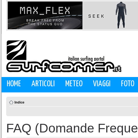
HOME
ARTICOLI
METEO
VIAGGI
FOTO
Indice
FAQ (Domande Frequen