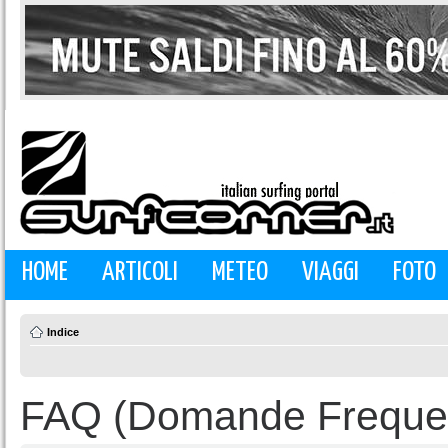
HOME
ARTICOLI
METEO
VIAGGI
FOTO
Indice
FAQ (Domande Frequen