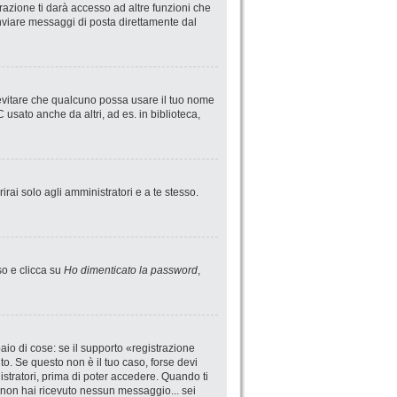
azione ti darà accesso ad altre funzioni che
 inviare messaggi di posta direttamente dal
 evitare che qualcuno possa usare il tuo nome
usato anche da altri, ad es. in biblioteca,
irai solo agli amministratori e a te stesso.
so e clicca su
Ho dimenticato la password
,
io di cose: se il supporto «registrazione
uto. Se questo non è il tuo caso, forse devi
istratori, prima di poter accedere. Quando ti
 se non hai ricevuto nessun messaggio... sei