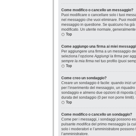
Come modifico o cancello un messaggio?
Puoi modificare o cancellare solo i tuoi mes
nel messaggio che vuoi eliminare. Puoi modif
messaggio in questione. Se qualcuno ha già ri
modificato. Un utente normale, generalmente
Top
Come aggiungo una firma ai miei messaggi
Per aggiungere una firma a un messaggio devi
seleziona l’opzione
Aggiungi la firma
per aggi
sempre la mia firma
nel tuo profilo (puoi sem
Top
Come creo un sondaggio?
Creare un sondaggio è facile: quando inizi u
per l’inserimento del messaggio, un riquadro 
sondaggio e almeno due opzioni di risposta (pe
durata del sondaggio (0 per non porre limiti).
Top
Come modifico o cancello un sondaggio?
Come per i messaggi, i sondaggi possono essere
pulsante
modifica
del primo messaggio (a cui 
solo i moderatori e l’amministratore possono f
l’amministratore.