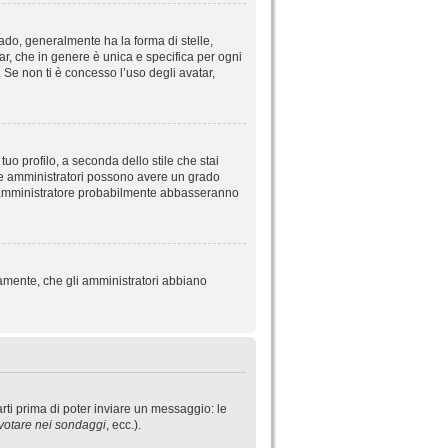
do, generalmente ha la forma di stelle,
tar, che in genere è unica e specifica per ogni
 Se non ti è concesso l’uso degli avatar,
uo profilo, a seconda dello stile che stai
ori e amministratori possono avere un grado
o l’amministratore probabilmente abbasseranno
iamente, che gli amministratori abbiano
rti prima di poter inviare un messaggio: le
votare nei sondaggi
, ecc.).