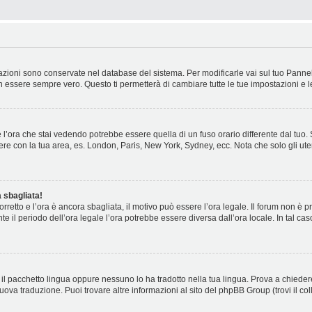
stazioni sono conservate nel database del sistema. Per modificarle vai sul tuo Panne
essere sempre vero. Questo ti permetterà di cambiare tutte le tue impostazioni e l
l’ora che stai vedendo potrebbe essere quella di un fuso orario differente dal tuo.
cidere con la tua area, es. London, Paris, New York, Sydney, ecc. Nota che solo gli ute
 sbagliata!
corretto e l’ora è ancora sbagliata, il motivo può essere l’ora legale. Il forum non è
nte il periodo dell’ora legale l’ora potrebbe essere diversa dall’ora locale. In tal ca
il pacchetto lingua oppure nessuno lo ha tradotto nella tua lingua. Prova a chiedere
nuova traduzione. Puoi trovare altre informazioni al sito del phpBB Group (trovi il c