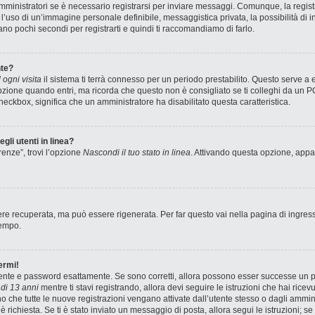
ministratori se è necessario registrarsi per inviare messaggi. Comunque, la registr
e l’uso di un’immagine personale definibile, messaggistica privata, la possibilità di
stano pochi secondi per registrarti e quindi ti raccomandiamo di farlo.
te?
ogni visita
il sistema ti terrà connesso per un periodo prestabilito. Questo serve a
zione quando entri, ma ricorda che questo non è consigliato se ti colleghi da un PC 
 checkbox, significa che un amministratore ha disabilitato questa caratteristica.
gli utenti in linea?
renze”, trovi l’opzione
Nascondi il tuo stato in linea
. Attivando questa opzione, appar
e recuperata, ma può essere rigenerata. Per far questo vai nella pagina di ingres
tempo.
ermi!
utente e password esattamente. Se sono corretti, allora possono esser successe un pa
di 13 anni
mentre ti stavi registrando, allora devi seguire le istruzioni che hai ricev
no che tutte le nuove registrazioni vengano attivate dall’utente stesso o dagli ammin
ne è richiesta. Se ti è stato inviato un messaggio di posta, allora segui le istruzioni;