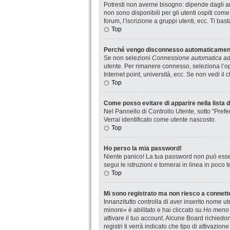
Potresti non averne bisogno: dipende dagli am
non sono disponibili per gli utenti ospiti com
forum, l’iscrizione a gruppi utenti, ecc. Ti ba
Top
Perché vengo disconnesso automaticamen
Se non selezioni
Connessione automatica ad 
utente. Per rimanere connesso, seleziona l’op
Internet point, università, ecc. Se non vedi il
Top
Come posso evitare di apparire nella lista de
Nel Pannello di Controllo Utente, sotto “Prefe
Verrai identificato come utente nascosto.
Top
Ho perso la mia password!
Niente panico! La tua password non può esser
segui le istruzioni e tornerai in linea in poco 
Top
Mi sono registrato ma non riesco a connett
Innanzitutto controlla di aver inserito nome 
minore» è abilitato e hai cliccato su
Ho meno 
attivare il tuo account. Alcune Board richiedo
registri ti verrà indicato che tipo di attivazio