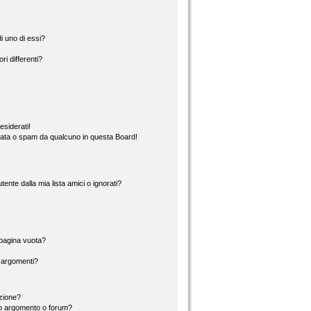
i uno di essi?
ri differenti?
esiderati!
rata o spam da qualcuno in questa Board!
nte dalla mia lista amici o ignorati?
 pagina vuota?
i argomenti?
izione?
to argomento o forum?