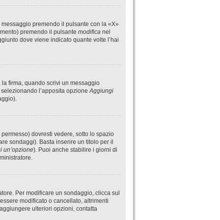
un messaggio premendo il pulsante con la «X»
rimento) premendo il pulsante
modifica
nel
giunto dove viene indicato quante volte l’hai
a la firma, quando scrivi un messaggio
i selezionando l’apposita opzione
Aggiungi
aggio).
 permesso) dovresti vedere, sotto lo spazio
are sondaggi). Basta inserire un titolo per il
i un’opzione
). Puoi anche stabilire i giorni di
ministratore.
atore. Per modificare un sondaggio, clicca sul
ssere modificato o cancellato, altrimenti
aggiungere ulteriori opzioni, contatta