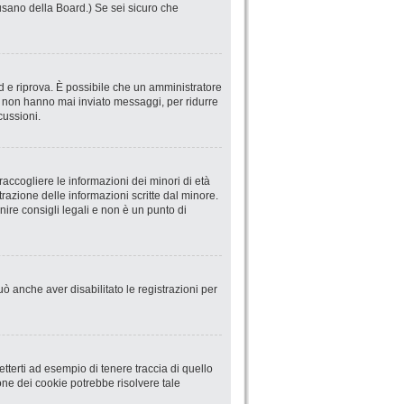
abusano della Board.) Se sei sicuro che
ord e riprova. È possibile che un amministratore
he non hanno mai inviato messaggi, per ridurre
cussioni.
accogliere le informazioni dei minori di età
trazione delle informazioni scritte dal minore.
ire consigli legali e non è un punto di
uò anche aver disabilitato le registrazioni per
terti ad esempio di tenere traccia di quello
ione dei cookie potrebbe risolvere tale