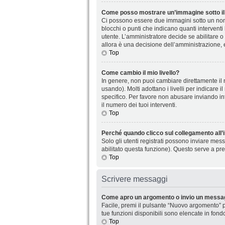
Come posso mostrare un’immagine sotto il
Ci possono essere due immagini sotto un nome
blocchi o punti che indicano quanti interventi
utente. L’amministratore decide se abilitare o
allora è una decisione dell’amministrazione, 
Top
Come cambio il mio livello?
In genere, non puoi cambiare direttamente il n
usando). Molti adottano i livelli per indicare 
specifico. Per favore non abusare inviando in
il numero dei tuoi interventi.
Top
Perché quando clicco sul collegamento all’i
Solo gli utenti registrati possono inviare mes
abilitato questa funzione). Questo serve a pre
Top
Scrivere messaggi
Come apro un argomento o invio un messag
Facile, premi il pulsante “Nuovo argomento” p
tue funzioni disponibili sono elencate in fond
Top