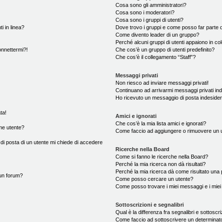
Cosa sono gli amministratori?
Cosa sono i moderatori?
Cosa sono i gruppi di utenti?
i in linea?
Dove trovo i gruppi e come posso far parte d
Come divento leader di un gruppo?
Perché alcuni gruppi di utenti appaiono in colo
onnettermi?!
Che cos’è un gruppo di utenti predefinito?
Che cos’è il collegamento “Staff”?
Messaggi privati
Non riesco ad inviare messaggi privati!
Continuano ad arrivarmi messaggi privati ind
Ho ricevuto un messaggio di posta indeside
ta!
Amici e ignorati
Che cos’è la mia lista amici e ignorati?
me utente?
Come faccio ad aggiungere o rimuovere un ute
 di posta di un utente mi chiede di accedere
Ricerche nella Board
Come si fanno le ricerche nella Board?
Perché la mia ricerca non dà risultati?
Perché la mia ricerca dà come risultato una
un forum?
Come posso cercare un utente?
Come posso trovare i miei messaggi e i mie
Sottoscrizioni e segnalibri
Qual è la differenza fra segnalibri e sottoscr
Come faccio ad sottoscrivere un determina