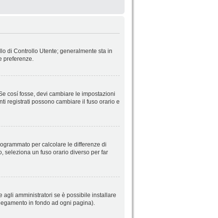
llo di Controllo Utente; generalmente sta in
e preferenze.
 Se cosí fosse, devi cambiare le impostazioni
nti registrati possono cambiare il fuso orario e
 programmato per calcolare le differenze di
so, seleziona un fuso orario diverso per far
 agli amministratori se è possibile installare
ollegamento in fondo ad ogni pagina).