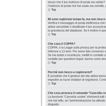
sicuro che il tuo indirizzo di posta sia valido
l’indirizzo di posta che hai usato sia corretto
Top
Mi sono registrato tempo fa, ma non riesco
Verifica il messaggio di posta elettronica che 
abbia cancellato o disattivato il tuo account
la grandezza del database. Se il motivo è que
Top
Che cosa è COPPA?
COPPA, o la Legge sulla privacy per la protezi
inferiore a 13 anni. Per avere tale consenso se
Se hai dubbi o incertezze, mettiti in contatt
contatto per questioni legali, tranne come desc
Top
Perché non riesco a registrarmi?
È possibile che il gestore del sito abbia banna
impedire ai nuovi visitatori di registrarsi. Co
Top
Che cosa provoca il comando “Cancella co
La funzione “Cancella cookie” eliminerà tutti
che hai letto, se l’amministrazione ha attivat
disguido.