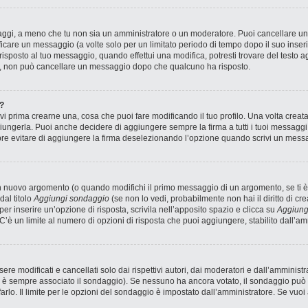
saggi, a meno che tu non sia un amministratore o un moderatore. Puoi cancellare 
icare un messaggio (a volte solo per un limitato periodo di tempo dopo il suo inse
sposto al tuo messaggio, quando effettui una modifica, potresti trovare del testo ag
, non può cancellare un messaggio dopo che qualcuno ha risposto.
?
 prima crearne una, cosa che puoi fare modificando il tuo profilo. Una volta creat
ungerla. Puoi anche decidere di aggiungere sempre la firma a tutti i tuoi messagg
pre evitare di aggiungere la firma deselezionando l’opzione quando scrivi un mess
n nuovo argomento (o quando modifichi il primo messaggio di un argomento, se ti è
dal titolo
Aggiungi sondaggio
(se non lo vedi, probabilmente non hai il diritto di cre
r inserire un’opzione di risposta, scrivila nell’apposito spazio e clicca su
Aggiung
 C’è un limite al numero di opzioni di risposta che puoi aggiungere, stabilito dall’am
 modificati e cancellati solo dai rispettivi autori, dai moderatori e dall’amministr
è sempre associato il sondaggio). Se nessuno ha ancora votato, il sondaggio può e
arlo. Il limite per le opzioni del sondaggio è impostato dall’amministratore. Se vuoi 