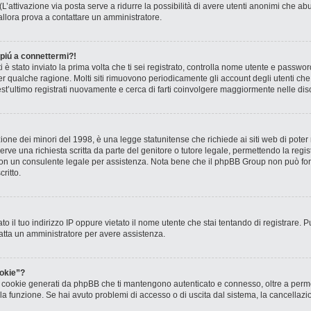
? (L’attivazione via posta serve a ridurre la possibilità di avere utenti anonimi che 
, allora prova a contattare un amministratore.
 piú a connettermi?!
ti è stato inviato la prima volta che ti sei registrato, controlla nome utente e passw
 per qualche ragione. Molti siti rimuovono periodicamente gli account degli utenti c
st’ultimo registrati nuovamente e cerca di farti coinvolgere maggiormente nelle dis
one dei minori del 1998, è una legge statunitense che richiede ai siti web di poter r
rve una richiesta scritta da parte del genitore o tutore legale, permettendo la regis
o con un consulente legale per assistenza. Nota bene che il phpBB Group non può forn
ritto.
to il tuo indirizzo IP oppure vietato il nome utente che stai tentando di registrare. P
ntatta un amministratore per avere assistenza.
okie”?
 i cookie generati da phpBB che ti mantengono autenticato e connesso, oltre a permet
o la funzione. Se hai avuto problemi di accesso o di uscita dal sistema, la cancellaz