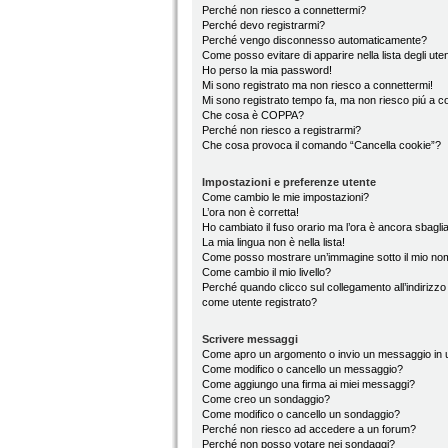
Perché non riesco a connettermi?
Perché devo registrarmi?
Perché vengo disconnesso automaticamente?
Come posso evitare di apparire nella lista degli utent
Ho perso la mia password!
Mi sono registrato ma non riesco a connettermi!
Mi sono registrato tempo fa, ma non riesco piú a c
Che cosa è COPPA?
Perché non riesco a registrarmi?
Che cosa provoca il comando “Cancella cookie”?
Impostazioni e preferenze utente
Come cambio le mie impostazioni?
L’ora non è corretta!
Ho cambiato il fuso orario ma l’ora è ancora sbaglia
La mia lingua non è nella lista!
Come posso mostrare un’immagine sotto il mio no
Come cambio il mio livello?
Perché quando clicco sul collegamento all’indirizzo
come utente registrato?
Scrivere messaggi
Come apro un argomento o invio un messaggio in 
Come modifico o cancello un messaggio?
Come aggiungo una firma ai miei messaggi?
Come creo un sondaggio?
Come modifico o cancello un sondaggio?
Perché non riesco ad accedere a un forum?
Perché non posso votare nei sondaggi?