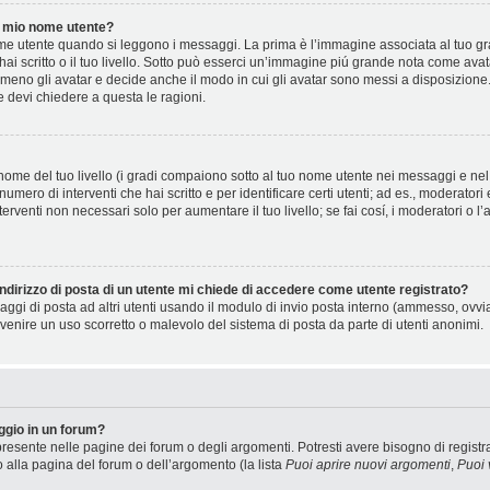
 mio nome utente?
 utente quando si leggono i messaggi. La prima è l’immagine associata al tuo gra
 hai scritto o il tuo livello. Sotto può esserci un’immagine piú grande nota come ava
 meno gli avatar e decide anche il modo in cui gli avatar sono messi a disposizione.
e devi chiedere a questa le ragioni.
ome del tuo livello (i gradi compaiono sotto al tuo nome utente nei messaggi e nel t
il numero di interventi che hai scritto e per identificare certi utenti; ad es., moderat
terventi non necessari solo per aumentare il tuo livello; se fai cosí, i moderatori 
ndirizzo di posta di un utente mi chiede di accedere come utente registrato?
saggi di posta ad altri utenti usando il modulo di invio posta interno (ammesso, ovv
venire un uso scorretto o malevolo del sistema di posta da parte di utenti anonimi.
gio in un forum?
resente nelle pagine dei forum o degli argomenti. Potresti avere bisogno di registra
o alla pagina del forum o dell’argomento (la lista
Puoi aprire nuovi argomenti
,
Puoi 