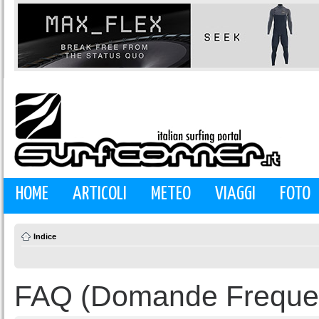
HOME
ARTICOLI
METEO
VIAGGI
FOTO
Indice
FAQ (Domande Frequen