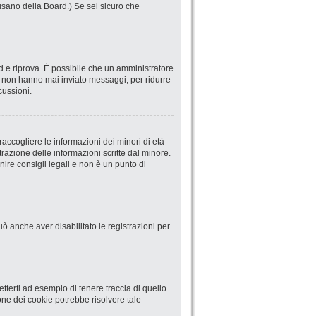
abusano della Board.) Se sei sicuro che
ord e riprova. È possibile che un amministratore
he non hanno mai inviato messaggi, per ridurre
cussioni.
accogliere le informazioni dei minori di età
trazione delle informazioni scritte dal minore.
ire consigli legali e non è un punto di
uò anche aver disabilitato le registrazioni per
terti ad esempio di tenere traccia di quello
ione dei cookie potrebbe risolvere tale