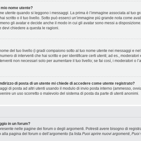
 mio nome utente?
 utente quando si leggono i messaggi. La prima è l’immagine associata al tuo gra
 hai scritto o il tuo livello. Sotto può esserci un’immagine piú grande nota come ava
 meno gli avatar e decide anche il modo in cui gli avatar sono messi a disposizione.
e devi chiedere a questa le ragioni.
ome del tuo livello (i gradi compaiono sotto al tuo nome utente nei messaggi e nel t
il numero di interventi che hai scritto e per identificare certi utenti; ad es., moderat
terventi non necessari solo per aumentare il tuo livello; se fai cosí, i moderatori 
ndirizzo di posta di un utente mi chiede di accedere come utente registrato?
saggi di posta ad altri utenti usando il modulo di invio posta interno (ammesso, ovv
venire un uso scorretto o malevolo del sistema di posta da parte di utenti anonimi.
gio in un forum?
resente nelle pagine dei forum o degli argomenti. Potresti avere bisogno di registra
o alla pagina del forum o dell’argomento (la lista
Puoi aprire nuovi argomenti
,
Puoi 