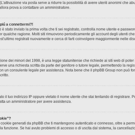
? (L’attivazione via posta serve a ridurre la possibilità di avere utenti anonimi che 
, allora prova a contattare un amministratore.
 piú a connettermi?!
ti è stato inviato la prima volta che ti sei registrato, controlla nome utente e passw
 per qualche ragione. Molti siti rimuovono periodicamente gli account degli utenti c
st’ultimo registrati nuovamente e cerca di farti coinvolgere maggiormente nelle dis
one dei minori del 1998, è una legge statunitense che richiede ai siti web di poter r
rve una richiesta scritta da parte del genitore o tutore legale, permettendo la regis
o con un consulente legale per assistenza. Nota bene che il phpBB Group non può forn
ritto.
to il tuo indirizzo IP oppure vietato il nome utente che stai tentando di registrare. P
ntatta un amministratore per avere assistenza.
okie”?
 i cookie generati da phpBB che ti mantengono autenticato e connesso, oltre a permet
o la funzione. Se hai avuto problemi di accesso o di uscita dal sistema, la cancellaz