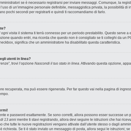
ministratori se è necessario registrarsi per inviare messaggi. Comunque, la registr
e l’uso di un’immagine personale definibile, messaggistica privata, la possibilità di
stano pochi secondi per registrarti e quindi ti raccomandiamo di farlo.
te?
ogni visita
il sistema ti terrà connesso per un periodo prestabilito. Questo serve a
zione quando entri, ma ricorda che questo non è consigliato se ti colleghi da un PC 
 checkbox, significa che un amministratore ha disabilitato questa caratteristica.
gli utenti in linea?
renze”, trovi l’opzione
Nascondi il tuo stato in linea
. Attivando questa opzione, appar
e recuperata, ma può essere rigenerata. Per far questo vai nella pagina di ingres
tempo.
ermi!
utente e password esattamente. Se sono corretti, allora possono esser successe un pa
di 13 anni
mentre ti stavi registrando, allora devi seguire le istruzioni che hai ricev
no che tutte le nuove registrazioni vengano attivate dall’utente stesso o dagli ammin
ne è richiesta. Se ti è stato inviato un messaggio di posta, allora segui le istruzioni;