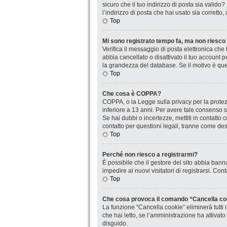
sicuro che il tuo indirizzo di posta sia valido
l’indirizzo di posta che hai usato sia corretto
Top
Mi sono registrato tempo fa, ma non riesco
Verifica il messaggio di posta elettronica che 
abbia cancellato o disattivato il tuo account
la grandezza del database. Se il motivo è que
Top
Che cosa è COPPA?
COPPA, o la Legge sulla privacy per la protezi
inferiore a 13 anni. Per avere tale consenso se
Se hai dubbi o incertezze, mettiti in contatt
contatto per questioni legali, tranne come desc
Top
Perché non riesco a registrarmi?
È possibile che il gestore del sito abbia banna
impedire ai nuovi visitatori di registrarsi. Co
Top
Che cosa provoca il comando “Cancella co
La funzione “Cancella cookie” eliminerà tutti
che hai letto, se l’amministrazione ha attivat
disguido.