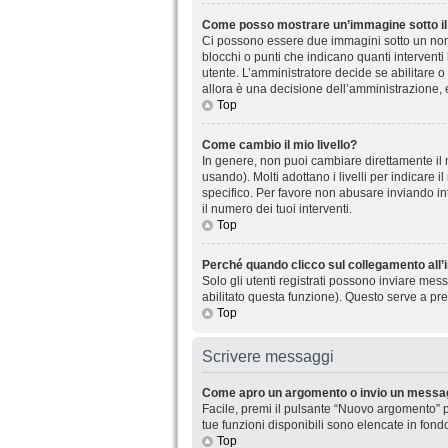
Come posso mostrare un’immagine sotto il
Ci possono essere due immagini sotto un nome
blocchi o punti che indicano quanti interventi
utente. L’amministratore decide se abilitare o
allora è una decisione dell’amministrazione, 
Top
Come cambio il mio livello?
In genere, non puoi cambiare direttamente il n
usando). Molti adottano i livelli per indicare 
specifico. Per favore non abusare inviando in
il numero dei tuoi interventi.
Top
Perché quando clicco sul collegamento all’i
Solo gli utenti registrati possono inviare mes
abilitato questa funzione). Questo serve a pre
Top
Scrivere messaggi
Come apro un argomento o invio un messag
Facile, premi il pulsante “Nuovo argomento” p
tue funzioni disponibili sono elencate in fond
Top