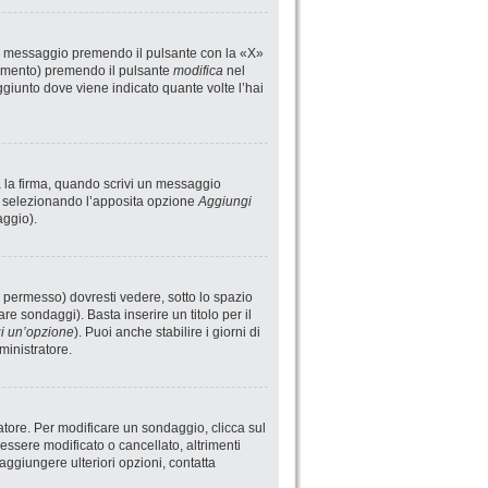
un messaggio premendo il pulsante con la «X»
rimento) premendo il pulsante
modifica
nel
giunto dove viene indicato quante volte l’hai
a la firma, quando scrivi un messaggio
i selezionando l’apposita opzione
Aggiungi
aggio).
 permesso) dovresti vedere, sotto lo spazio
are sondaggi). Basta inserire un titolo per il
i un’opzione
). Puoi anche stabilire i giorni di
ministratore.
atore. Per modificare un sondaggio, clicca sul
ssere modificato o cancellato, altrimenti
aggiungere ulteriori opzioni, contatta