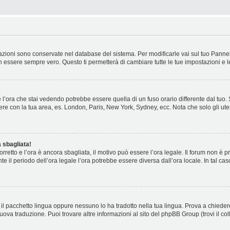
stazioni sono conservate nel database del sistema. Per modificarle vai sul tuo Panne
essere sempre vero. Questo ti permetterà di cambiare tutte le tue impostazioni e l
l’ora che stai vedendo potrebbe essere quella di un fuso orario differente dal tuo.
cidere con la tua area, es. London, Paris, New York, Sydney, ecc. Nota che solo gli ute
 sbagliata!
corretto e l’ora è ancora sbagliata, il motivo può essere l’ora legale. Il forum non è
nte il periodo dell’ora legale l’ora potrebbe essere diversa dall’ora locale. In tal ca
il pacchetto lingua oppure nessuno lo ha tradotto nella tua lingua. Prova a chiedere
nuova traduzione. Puoi trovare altre informazioni al sito del phpBB Group (trovi il c