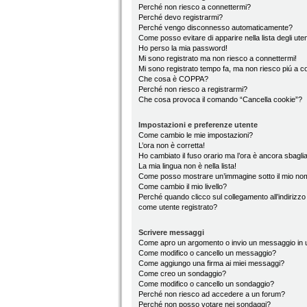
Perché non riesco a connettermi?
Perché devo registrarmi?
Perché vengo disconnesso automaticamente?
Come posso evitare di apparire nella lista degli utent
Ho perso la mia password!
Mi sono registrato ma non riesco a connettermi!
Mi sono registrato tempo fa, ma non riesco piú a c
Che cosa è COPPA?
Perché non riesco a registrarmi?
Che cosa provoca il comando “Cancella cookie”?
Impostazioni e preferenze utente
Come cambio le mie impostazioni?
L’ora non è corretta!
Ho cambiato il fuso orario ma l’ora è ancora sbaglia
La mia lingua non è nella lista!
Come posso mostrare un’immagine sotto il mio no
Come cambio il mio livello?
Perché quando clicco sul collegamento all’indirizzo
come utente registrato?
Scrivere messaggi
Come apro un argomento o invio un messaggio in 
Come modifico o cancello un messaggio?
Come aggiungo una firma ai miei messaggi?
Come creo un sondaggio?
Come modifico o cancello un sondaggio?
Perché non riesco ad accedere a un forum?
Perché non posso votare nei sondaggi?