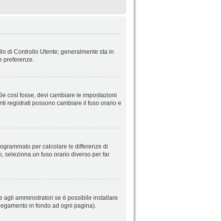
llo di Controllo Utente; generalmente sta in
e preferenze.
 Se cosí fosse, devi cambiare le impostazioni
nti registrati possono cambiare il fuso orario e
 programmato per calcolare le differenze di
so, seleziona un fuso orario diverso per far
 agli amministratori se è possibile installare
ollegamento in fondo ad ogni pagina).