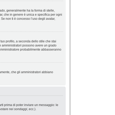
do, generalmente ha la forma di stelle,
tar, che in genere è unica e specifica per ogni
 Se non ti è concesso l’uso degli avatar,
uo profilo, a seconda dello stile che stai
ori e amministratori possono avere un grado
o l’amministratore probabilmente abbasseranno
iamente, che gli amministratori abbiano
rti prima di poter inviare un messaggio: le
votare nei sondaggi
, ecc.).