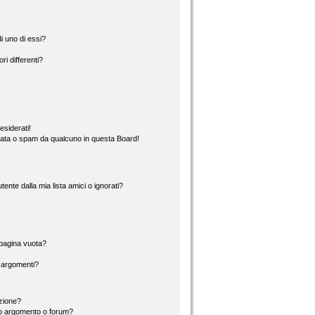
i uno di essi?
ri differenti?
esiderati!
rata o spam da qualcuno in questa Board!
nte dalla mia lista amici o ignorati?
 pagina vuota?
i argomenti?
izione?
to argomento o forum?