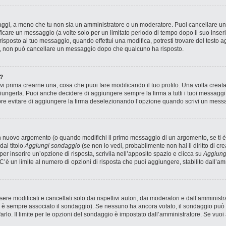
saggi, a meno che tu non sia un amministratore o un moderatore. Puoi cancellare 
icare un messaggio (a volte solo per un limitato periodo di tempo dopo il suo inse
sposto al tuo messaggio, quando effettui una modifica, potresti trovare del testo ag
, non può cancellare un messaggio dopo che qualcuno ha risposto.
?
 prima crearne una, cosa che puoi fare modificando il tuo profilo. Una volta creat
ungerla. Puoi anche decidere di aggiungere sempre la firma a tutti i tuoi messagg
pre evitare di aggiungere la firma deselezionando l’opzione quando scrivi un mess
n nuovo argomento (o quando modifichi il primo messaggio di un argomento, se ti è
dal titolo
Aggiungi sondaggio
(se non lo vedi, probabilmente non hai il diritto di cre
r inserire un’opzione di risposta, scrivila nell’apposito spazio e clicca su
Aggiung
 C’è un limite al numero di opzioni di risposta che puoi aggiungere, stabilito dall’am
 modificati e cancellati solo dai rispettivi autori, dai moderatori e dall’amministr
è sempre associato il sondaggio). Se nessuno ha ancora votato, il sondaggio può e
arlo. Il limite per le opzioni del sondaggio è impostato dall’amministratore. Se vuoi 