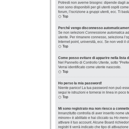
Potresti non averne bisogno: dipende dagli am
non sono disponibili per gli utenti ospiti com
forum, l’iscrizione a gruppi utenti, ecc. Ti ba
Top
Perché vengo disconnesso automaticamen
Se non selezioni
Connessione automatica ad 
utente. Per rimanere connesso, seleziona l’op
Internet point, università, ecc. Se non vedi il
Top
Come posso evitare di apparire nella lista de
Nel Pannello di Controllo Utente, sotto “Prefe
Verrai identificato come utente nascosto.
Top
Ho perso la mia password!
Niente panico! La tua password non può esser
segui le istruzioni e tornerai in linea in poco 
Top
Mi sono registrato ma non riesco a connett
Innanzitutto controlla di aver inserito nome 
minore» è abilitato e hai cliccato su
Ho meno 
attivare il tuo account. Alcune Board richiedo
registri ti verrà indicato che tipo di attivazio