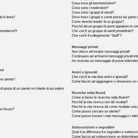
Cosa sono gli amministratori?
Cosa sono i moderatori?
Cosa sono i gruppi di utenti?
i in linea?
Dove trovo i gruppi e come posso far parte d
Come divento leader di un gruppo?
Perché alcuni gruppi di utenti appaiono in colo
onnettermi?!
Che cos’è un gruppo di utenti predefinito?
Che cos’è il collegamento “Staff”?
Messaggi privati
Non riesco ad inviare messaggi privati!
Continuano ad arrivarmi messaggi privati ind
Ho ricevuto un messaggio di posta indeside
ta!
Amici e ignorati
Che cos’è la mia lista amici e ignorati?
me utente?
Come faccio ad aggiungere o rimuovere un ute
 di posta di un utente mi chiede di accedere
Ricerche nella Board
Come si fanno le ricerche nella Board?
Perché la mia ricerca non dà risultati?
Perché la mia ricerca dà come risultato una
un forum?
Come posso cercare un utente?
Come posso trovare i miei messaggi e i mie
Sottoscrizioni e segnalibri
Qual è la differenza fra segnalibri e sottoscr
Come faccio ad sottoscrivere un determina