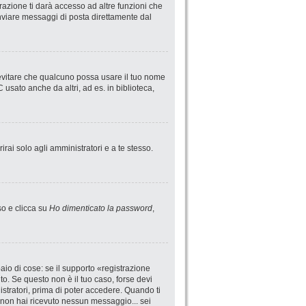
azione ti darà accesso ad altre funzioni che
 inviare messaggi di posta direttamente dal
 evitare che qualcuno possa usare il tuo nome
usato anche da altri, ad es. in biblioteca,
irai solo agli amministratori e a te stesso.
so e clicca su
Ho dimenticato la password
,
io di cose: se il supporto «registrazione
uto. Se questo non è il tuo caso, forse devi
istratori, prima di poter accedere. Quando ti
 se non hai ricevuto nessun messaggio... sei