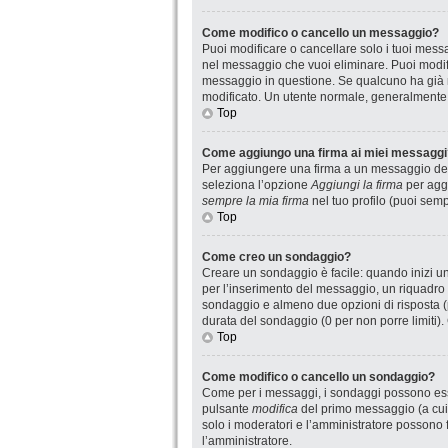
Come modifico o cancello un messaggio?
Puoi modificare o cancellare solo i tuoi mes
nel messaggio che vuoi eliminare. Puoi modif
messaggio in questione. Se qualcuno ha già ri
modificato. Un utente normale, generalmente
Top
Come aggiungo una firma ai miei messaggi
Per aggiungere una firma a un messaggio devi
seleziona l’opzione
Aggiungi la firma
per aggi
sempre la mia firma
nel tuo profilo (puoi sem
Top
Come creo un sondaggio?
Creare un sondaggio è facile: quando inizi u
per l’inserimento del messaggio, un riquadro 
sondaggio e almeno due opzioni di risposta (pe
durata del sondaggio (0 per non porre limiti).
Top
Come modifico o cancello un sondaggio?
Come per i messaggi, i sondaggi possono essere
pulsante
modifica
del primo messaggio (a cui 
solo i moderatori e l’amministratore possono f
l’amministratore.