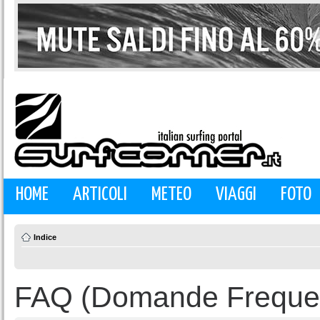
HOME
ARTICOLI
METEO
VIAGGI
FOTO
Indice
FAQ (Domande Frequen