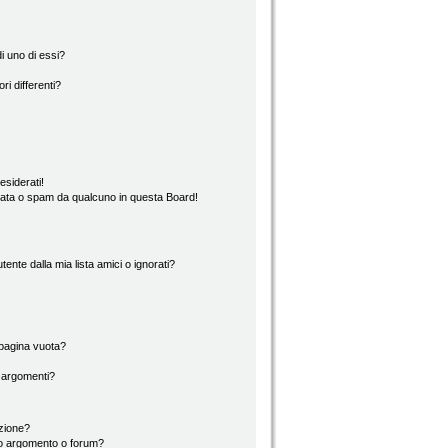
i uno di essi?
ri differenti?
esiderati!
rata o spam da qualcuno in questa Board!
nte dalla mia lista amici o ignorati?
 pagina vuota?
i argomenti?
izione?
to argomento o forum?