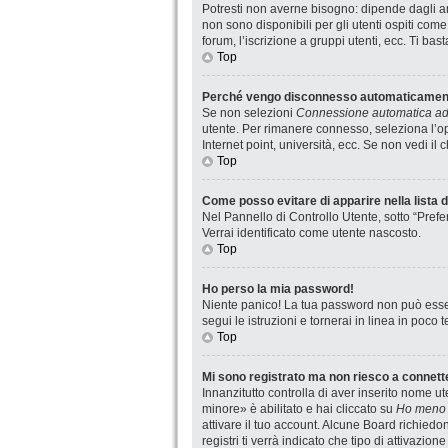
Potresti non averne bisogno: dipende dagli am
non sono disponibili per gli utenti ospiti com
forum, l’iscrizione a gruppi utenti, ecc. Ti ba
Top
Perché vengo disconnesso automaticamen
Se non selezioni
Connessione automatica ad 
utente. Per rimanere connesso, seleziona l’op
Internet point, università, ecc. Se non vedi il
Top
Come posso evitare di apparire nella lista de
Nel Pannello di Controllo Utente, sotto “Prefe
Verrai identificato come utente nascosto.
Top
Ho perso la mia password!
Niente panico! La tua password non può esser
segui le istruzioni e tornerai in linea in poco 
Top
Mi sono registrato ma non riesco a connett
Innanzitutto controlla di aver inserito nome 
minore» è abilitato e hai cliccato su
Ho meno 
attivare il tuo account. Alcune Board richiedo
registri ti verrà indicato che tipo di attivazio