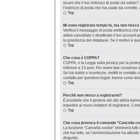
sicuro che il tuo indirizzo di posta sia valido
l’indirizzo di posta che hai usato sia corretto
Top
Mi sono registrato tempo fa, ma non riesco
Verifica il messaggio di posta elettronica che 
abbia cancellato o disattivato il tuo account
la grandezza del database. Se il motivo è que
Top
Che cosa è COPPA?
COPPA, o la Legge sulla privacy per la protezi
inferiore a 13 anni. Per avere tale consenso se
Se hai dubbi o incertezze, mettiti in contatt
contatto per questioni legali, tranne come desc
Top
Perché non riesco a registrarmi?
È possibile che il gestore del sito abbia banna
impedire ai nuovi visitatori di registrarsi. Co
Top
Che cosa provoca il comando “Cancella co
La funzione “Cancella cookie” eliminerà tutti
che hai letto, se l’amministrazione ha attivat
disguido.