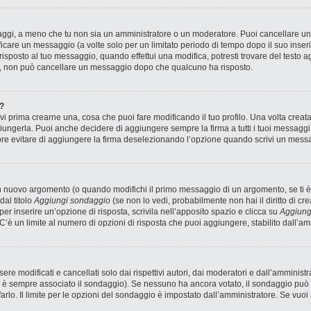
saggi, a meno che tu non sia un amministratore o un moderatore. Puoi cancellare 
icare un messaggio (a volte solo per un limitato periodo di tempo dopo il suo inse
sposto al tuo messaggio, quando effettui una modifica, potresti trovare del testo ag
, non può cancellare un messaggio dopo che qualcuno ha risposto.
?
 prima crearne una, cosa che puoi fare modificando il tuo profilo. Una volta creat
ungerla. Puoi anche decidere di aggiungere sempre la firma a tutti i tuoi messagg
pre evitare di aggiungere la firma deselezionando l’opzione quando scrivi un mess
n nuovo argomento (o quando modifichi il primo messaggio di un argomento, se ti è
dal titolo
Aggiungi sondaggio
(se non lo vedi, probabilmente non hai il diritto di cre
r inserire un’opzione di risposta, scrivila nell’apposito spazio e clicca su
Aggiung
 C’è un limite al numero di opzioni di risposta che puoi aggiungere, stabilito dall’am
 modificati e cancellati solo dai rispettivi autori, dai moderatori e dall’amministr
è sempre associato il sondaggio). Se nessuno ha ancora votato, il sondaggio può e
arlo. Il limite per le opzioni del sondaggio è impostato dall’amministratore. Se vuoi 