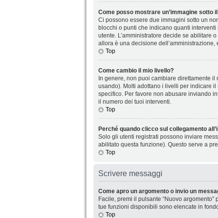
Come posso mostrare un’immagine sotto il
Ci possono essere due immagini sotto un nome
blocchi o punti che indicano quanti interventi
utente. L’amministratore decide se abilitare o
allora è una decisione dell’amministrazione, 
Top
Come cambio il mio livello?
In genere, non puoi cambiare direttamente il n
usando). Molti adottano i livelli per indicare 
specifico. Per favore non abusare inviando in
il numero dei tuoi interventi.
Top
Perché quando clicco sul collegamento all’i
Solo gli utenti registrati possono inviare mes
abilitato questa funzione). Questo serve a pre
Top
Scrivere messaggi
Come apro un argomento o invio un messag
Facile, premi il pulsante “Nuovo argomento” p
tue funzioni disponibili sono elencate in fond
Top