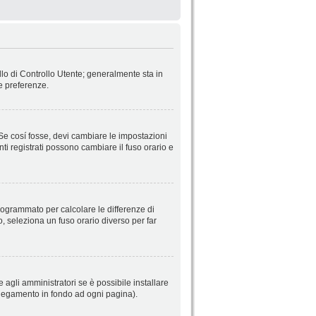
llo di Controllo Utente; generalmente sta in
e preferenze.
 Se cosí fosse, devi cambiare le impostazioni
nti registrati possono cambiare il fuso orario e
 programmato per calcolare le differenze di
so, seleziona un fuso orario diverso per far
 agli amministratori se è possibile installare
ollegamento in fondo ad ogni pagina).