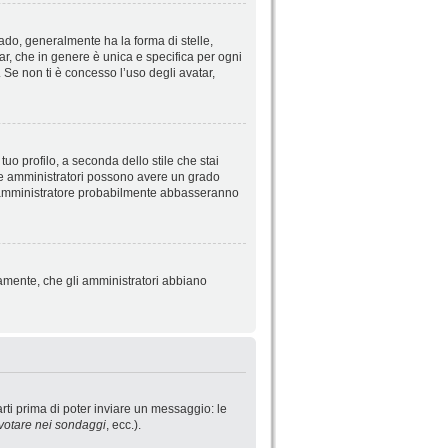
do, generalmente ha la forma di stelle,
tar, che in genere è unica e specifica per ogni
 Se non ti è concesso l’uso degli avatar,
uo profilo, a seconda dello stile che stai
ori e amministratori possono avere un grado
o l’amministratore probabilmente abbasseranno
iamente, che gli amministratori abbiano
rti prima di poter inviare un messaggio: le
votare nei sondaggi
, ecc.).