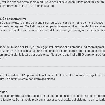
? (L’attivazione via posta serve a ridurre la possibilità di avere utenti anonimi che 
, allora prova a contattare un amministratore.
 piú a connettermi?!
ti è stato inviato la prima volta che ti sei registrato, controlla nome utente e passw
 per qualche ragione. Molti siti rimuovono periodicamente gli account degli utenti c
st’ultimo registrati nuovamente e cerca di farti coinvolgere maggiormente nelle dis
one dei minori del 1998, è una legge statunitense che richiede ai siti web di poter r
rve una richiesta scritta da parte del genitore o tutore legale, permettendo la regis
o con un consulente legale per assistenza. Nota bene che il phpBB Group non può forn
ritto.
to il tuo indirizzo IP oppure vietato il nome utente che stai tentando di registrare. P
ntatta un amministratore per avere assistenza.
okie”?
 i cookie generati da phpBB che ti mantengono autenticato e connesso, oltre a permet
o la funzione. Se hai avuto problemi di accesso o di uscita dal sistema, la cancellaz