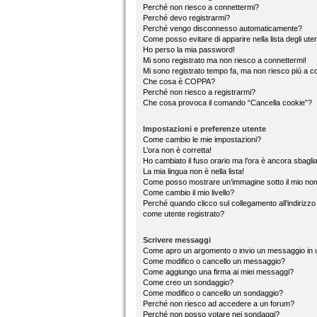
Perché non riesco a connettermi?
Perché devo registrarmi?
Perché vengo disconnesso automaticamente?
Come posso evitare di apparire nella lista degli utent
Ho perso la mia password!
Mi sono registrato ma non riesco a connettermi!
Mi sono registrato tempo fa, ma non riesco piú a c
Che cosa è COPPA?
Perché non riesco a registrarmi?
Che cosa provoca il comando “Cancella cookie”?
Impostazioni e preferenze utente
Come cambio le mie impostazioni?
L’ora non è corretta!
Ho cambiato il fuso orario ma l’ora è ancora sbaglia
La mia lingua non è nella lista!
Come posso mostrare un’immagine sotto il mio no
Come cambio il mio livello?
Perché quando clicco sul collegamento all’indirizzo
come utente registrato?
Scrivere messaggi
Come apro un argomento o invio un messaggio in 
Come modifico o cancello un messaggio?
Come aggiungo una firma ai miei messaggi?
Come creo un sondaggio?
Come modifico o cancello un sondaggio?
Perché non riesco ad accedere a un forum?
Perché non posso votare nei sondaggi?