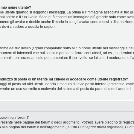
 mio nome utente?
 utente quando si leggono i messaggi. La prima è l’immagine associata al tuo gra
 hai scritto o il tuo livello. Sotto può esserci un’immagine piú grande nota come ava
 meno gli avatar e decide anche il modo in cui gli avatar sono messi a disposizione.
e devi chiedere a questa le ragioni.
ome del tuo livello (i gradi compaiono sotto al tuo nome utente nei messaggi e nel t
il numero di interventi che hai scritto e per identificare certi utenti; ad es., moderat
terventi non necessari solo per aumentare il tuo livello; se fai cosí, i moderatori 
ndirizzo di posta di un utente mi chiede di accedere come utente registrato?
saggi di posta ad altri utenti usando il modulo di invio posta interno (ammesso, ovv
venire un uso scorretto o malevolo del sistema di posta da parte di utenti anonimi.
gio in un forum?
resente nelle pagine dei forum o degli argomenti. Potresti avere bisogno di registra
o alla pagina del forum o dell’argomento (la lista
Puoi aprire nuovi argomenti
,
Puoi 