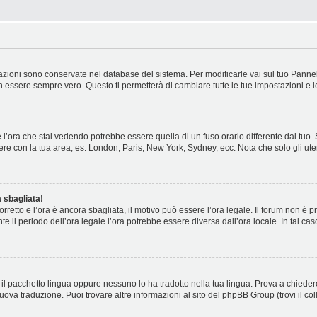
stazioni sono conservate nel database del sistema. Per modificarle vai sul tuo Panne
essere sempre vero. Questo ti permetterà di cambiare tutte le tue impostazioni e l
l’ora che stai vedendo potrebbe essere quella di un fuso orario differente dal tuo.
cidere con la tua area, es. London, Paris, New York, Sydney, ecc. Nota che solo gli ute
 sbagliata!
corretto e l’ora è ancora sbagliata, il motivo può essere l’ora legale. Il forum non è
nte il periodo dell’ora legale l’ora potrebbe essere diversa dall’ora locale. In tal ca
il pacchetto lingua oppure nessuno lo ha tradotto nella tua lingua. Prova a chiedere
nuova traduzione. Puoi trovare altre informazioni al sito del phpBB Group (trovi il c