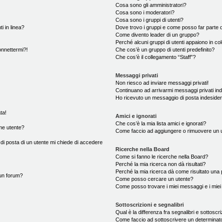
Cosa sono gli amministratori?
Cosa sono i moderatori?
Cosa sono i gruppi di utenti?
i in linea?
Dove trovo i gruppi e come posso far parte d
Come divento leader di un gruppo?
Perché alcuni gruppi di utenti appaiono in colo
onnettermi?!
Che cos’è un gruppo di utenti predefinito?
Che cos’è il collegamento “Staff”?
Messaggi privati
Non riesco ad inviare messaggi privati!
Continuano ad arrivarmi messaggi privati ind
Ho ricevuto un messaggio di posta indeside
ta!
Amici e ignorati
Che cos’è la mia lista amici e ignorati?
me utente?
Come faccio ad aggiungere o rimuovere un ute
 di posta di un utente mi chiede di accedere
Ricerche nella Board
Come si fanno le ricerche nella Board?
Perché la mia ricerca non dà risultati?
Perché la mia ricerca dà come risultato una
un forum?
Come posso cercare un utente?
Come posso trovare i miei messaggi e i mie
Sottoscrizioni e segnalibri
Qual è la differenza fra segnalibri e sottoscr
Come faccio ad sottoscrivere un determina