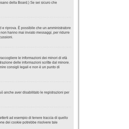
abusano della Board.) Se sei sicuro che
ord e riprova. È possibile che un amministratore
he non hanno mai inviato messaggi, per ridurre
cussioni.
accogliere le informazioni dei minori di età
trazione delle informazioni scritte dal minore.
ire consigli legali e non è un punto di
uò anche aver disabilitato le registrazioni per
terti ad esempio di tenere traccia di quello
ione dei cookie potrebbe risolvere tale