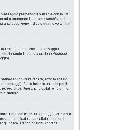
un messaggio premendo il pulsante con la «X»
rimento) premendo il pulsante
modifica
nel
giunto dove viene indicato quante volte l’hai
a la firma, quando scrivi un messaggio
i selezionando l’apposita opzione
Aggiungi
aggio).
 permesso) dovresti vedere, sotto lo spazio
are sondaggi). Basta inserire un titolo per il
i un’opzione
). Puoi anche stabilire i giorni di
ministratore.
atore. Per modificare un sondaggio, clicca sul
ssere modificato o cancellato, altrimenti
aggiungere ulteriori opzioni, contatta