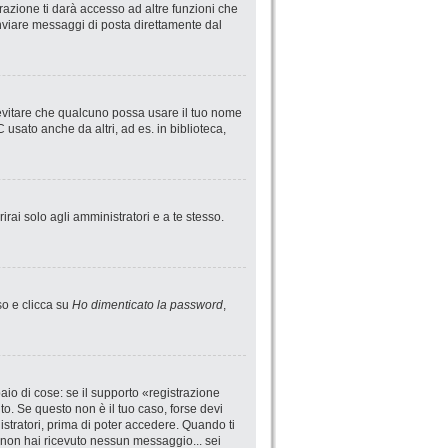
azione ti darà accesso ad altre funzioni che
 inviare messaggi di posta direttamente dal
 evitare che qualcuno possa usare il tuo nome
usato anche da altri, ad es. in biblioteca,
irai solo agli amministratori e a te stesso.
so e clicca su
Ho dimenticato la password
,
io di cose: se il supporto «registrazione
uto. Se questo non è il tuo caso, forse devi
istratori, prima di poter accedere. Quando ti
 se non hai ricevuto nessun messaggio... sei