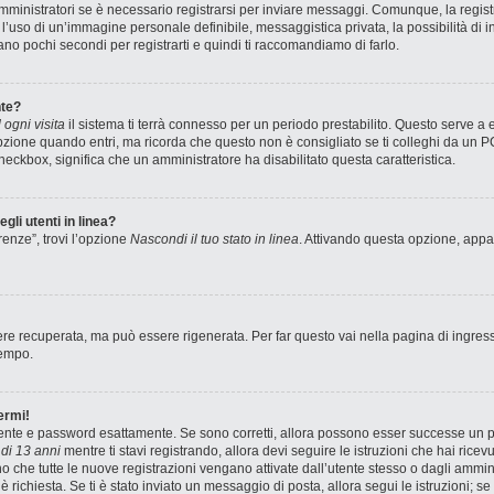
ministratori se è necessario registrarsi per inviare messaggi. Comunque, la registr
e l’uso di un’immagine personale definibile, messaggistica privata, la possibilità di
stano pochi secondi per registrarti e quindi ti raccomandiamo di farlo.
te?
ogni visita
il sistema ti terrà connesso per un periodo prestabilito. Questo serve a
zione quando entri, ma ricorda che questo non è consigliato se ti colleghi da un PC 
 checkbox, significa che un amministratore ha disabilitato questa caratteristica.
gli utenti in linea?
renze”, trovi l’opzione
Nascondi il tuo stato in linea
. Attivando questa opzione, appar
e recuperata, ma può essere rigenerata. Per far questo vai nella pagina di ingres
tempo.
ermi!
utente e password esattamente. Se sono corretti, allora possono esser successe un pa
di 13 anni
mentre ti stavi registrando, allora devi seguire le istruzioni che hai ricev
no che tutte le nuove registrazioni vengano attivate dall’utente stesso o dagli ammin
ne è richiesta. Se ti è stato inviato un messaggio di posta, allora segui le istruzioni;