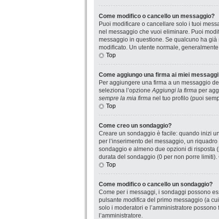
Come modifico o cancello un messaggio?
Puoi modificare o cancellare solo i tuoi mes
nel messaggio che vuoi eliminare. Puoi modif
messaggio in questione. Se qualcuno ha già ri
modificato. Un utente normale, generalmente
Top
Come aggiungo una firma ai miei messaggi
Per aggiungere una firma a un messaggio devi
seleziona l’opzione
Aggiungi la firma
per aggi
sempre la mia firma
nel tuo profilo (puoi sem
Top
Come creo un sondaggio?
Creare un sondaggio è facile: quando inizi u
per l’inserimento del messaggio, un riquadro 
sondaggio e almeno due opzioni di risposta (pe
durata del sondaggio (0 per non porre limiti).
Top
Come modifico o cancello un sondaggio?
Come per i messaggi, i sondaggi possono essere
pulsante
modifica
del primo messaggio (a cui 
solo i moderatori e l’amministratore possono f
l’amministratore.