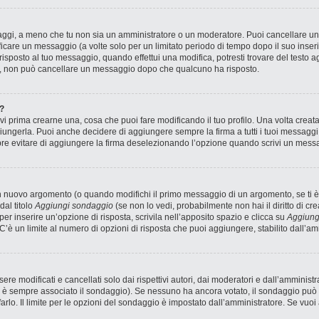
saggi, a meno che tu non sia un amministratore o un moderatore. Puoi cancellare 
icare un messaggio (a volte solo per un limitato periodo di tempo dopo il suo inse
sposto al tuo messaggio, quando effettui una modifica, potresti trovare del testo ag
, non può cancellare un messaggio dopo che qualcuno ha risposto.
?
 prima crearne una, cosa che puoi fare modificando il tuo profilo. Una volta creat
ungerla. Puoi anche decidere di aggiungere sempre la firma a tutti i tuoi messagg
pre evitare di aggiungere la firma deselezionando l’opzione quando scrivi un mess
n nuovo argomento (o quando modifichi il primo messaggio di un argomento, se ti è
dal titolo
Aggiungi sondaggio
(se non lo vedi, probabilmente non hai il diritto di cre
r inserire un’opzione di risposta, scrivila nell’apposito spazio e clicca su
Aggiung
 C’è un limite al numero di opzioni di risposta che puoi aggiungere, stabilito dall’am
 modificati e cancellati solo dai rispettivi autori, dai moderatori e dall’amministr
è sempre associato il sondaggio). Se nessuno ha ancora votato, il sondaggio può e
arlo. Il limite per le opzioni del sondaggio è impostato dall’amministratore. Se vuoi 