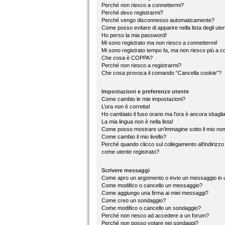
Perché non riesco a connettermi?
Perché devo registrarmi?
Perché vengo disconnesso automaticamente?
Come posso evitare di apparire nella lista degli utent
Ho perso la mia password!
Mi sono registrato ma non riesco a connettermi!
Mi sono registrato tempo fa, ma non riesco piú a c
Che cosa è COPPA?
Perché non riesco a registrarmi?
Che cosa provoca il comando “Cancella cookie”?
Impostazioni e preferenze utente
Come cambio le mie impostazioni?
L’ora non è corretta!
Ho cambiato il fuso orario ma l’ora è ancora sbaglia
La mia lingua non è nella lista!
Come posso mostrare un’immagine sotto il mio no
Come cambio il mio livello?
Perché quando clicco sul collegamento all’indirizzo
come utente registrato?
Scrivere messaggi
Come apro un argomento o invio un messaggio in 
Come modifico o cancello un messaggio?
Come aggiungo una firma ai miei messaggi?
Come creo un sondaggio?
Come modifico o cancello un sondaggio?
Perché non riesco ad accedere a un forum?
Perché non posso votare nei sondaggi?