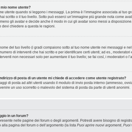
 mio nome utente?
 utente quando si leggono i messaggi. La prima è l’immagine associata al tuo gra
 hai scritto o il tuo livello. Sotto può esserci un’immagine piú grande nota come ava
 meno gli avatar e decide anche il modo in cui gli avatar sono messi a disposizione.
e devi chiedere a questa le ragioni.
ome del tuo livello (i gradi compaiono sotto al tuo nome utente nei messaggi e nel t
il numero di interventi che hai scritto e per identificare certi utenti; ad es., moderat
terventi non necessari solo per aumentare il tuo livello; se fai cosí, i moderatori 
ndirizzo di posta di un utente mi chiede di accedere come utente registrato?
saggi di posta ad altri utenti usando il modulo di invio posta interno (ammesso, ovv
venire un uso scorretto o malevolo del sistema di posta da parte di utenti anonimi.
gio in un forum?
resente nelle pagine dei forum o degli argomenti. Potresti avere bisogno di registra
o alla pagina del forum o dell’argomento (la lista
Puoi aprire nuovi argomenti
,
Puoi 