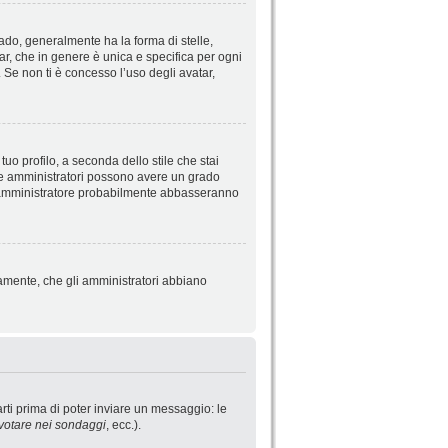
do, generalmente ha la forma di stelle,
tar, che in genere è unica e specifica per ogni
 Se non ti è concesso l’uso degli avatar,
uo profilo, a seconda dello stile che stai
ori e amministratori possono avere un grado
o l’amministratore probabilmente abbasseranno
iamente, che gli amministratori abbiano
rti prima di poter inviare un messaggio: le
votare nei sondaggi
, ecc.).