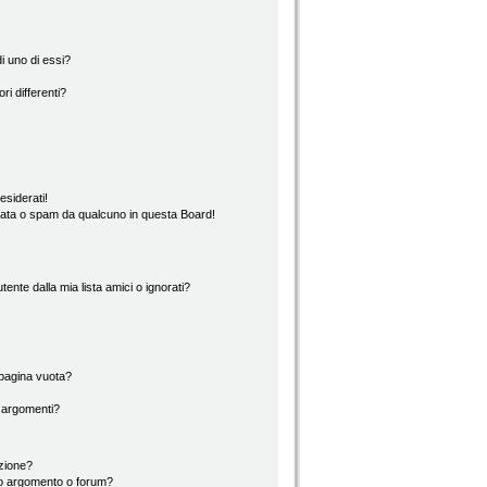
i uno di essi?
ri differenti?
esiderati!
rata o spam da qualcuno in questa Board!
nte dalla mia lista amici o ignorati?
 pagina vuota?
i argomenti?
izione?
to argomento o forum?