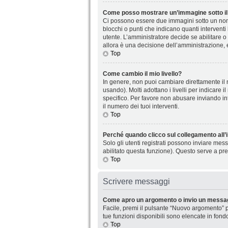
Come posso mostrare un’immagine sotto il
Ci possono essere due immagini sotto un nome
blocchi o punti che indicano quanti interventi
utente. L’amministratore decide se abilitare o
allora è una decisione dell’amministrazione, 
Top
Come cambio il mio livello?
In genere, non puoi cambiare direttamente il n
usando). Molti adottano i livelli per indicare 
specifico. Per favore non abusare inviando in
il numero dei tuoi interventi.
Top
Perché quando clicco sul collegamento all’i
Solo gli utenti registrati possono inviare mes
abilitato questa funzione). Questo serve a pre
Top
Scrivere messaggi
Come apro un argomento o invio un messag
Facile, premi il pulsante “Nuovo argomento” p
tue funzioni disponibili sono elencate in fond
Top