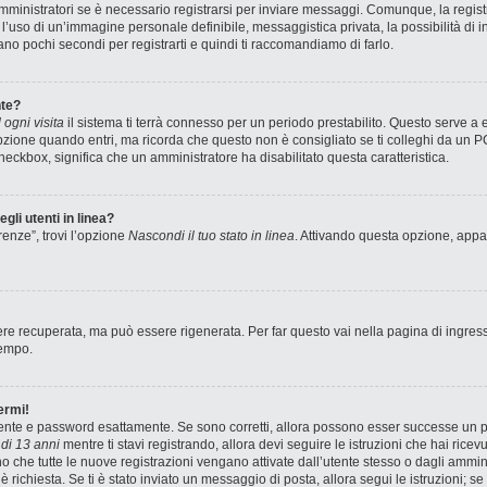
ministratori se è necessario registrarsi per inviare messaggi. Comunque, la registr
e l’uso di un’immagine personale definibile, messaggistica privata, la possibilità di
stano pochi secondi per registrarti e quindi ti raccomandiamo di farlo.
te?
ogni visita
il sistema ti terrà connesso per un periodo prestabilito. Questo serve a
zione quando entri, ma ricorda che questo non è consigliato se ti colleghi da un PC 
 checkbox, significa che un amministratore ha disabilitato questa caratteristica.
gli utenti in linea?
renze”, trovi l’opzione
Nascondi il tuo stato in linea
. Attivando questa opzione, appar
e recuperata, ma può essere rigenerata. Per far questo vai nella pagina di ingres
tempo.
ermi!
utente e password esattamente. Se sono corretti, allora possono esser successe un pa
di 13 anni
mentre ti stavi registrando, allora devi seguire le istruzioni che hai ricev
no che tutte le nuove registrazioni vengano attivate dall’utente stesso o dagli ammin
ne è richiesta. Se ti è stato inviato un messaggio di posta, allora segui le istruzioni;