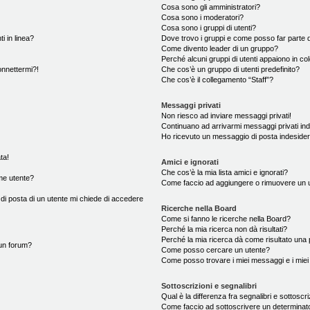
Cosa sono gli amministratori?
Cosa sono i moderatori?
Cosa sono i gruppi di utenti?
i in linea?
Dove trovo i gruppi e come posso far parte d
Come divento leader di un gruppo?
Perché alcuni gruppi di utenti appaiono in colo
onnettermi?!
Che cos’è un gruppo di utenti predefinito?
Che cos’è il collegamento “Staff”?
Messaggi privati
Non riesco ad inviare messaggi privati!
Continuano ad arrivarmi messaggi privati ind
Ho ricevuto un messaggio di posta indeside
ta!
Amici e ignorati
Che cos’è la mia lista amici e ignorati?
me utente?
Come faccio ad aggiungere o rimuovere un ute
 di posta di un utente mi chiede di accedere
Ricerche nella Board
Come si fanno le ricerche nella Board?
Perché la mia ricerca non dà risultati?
Perché la mia ricerca dà come risultato una
un forum?
Come posso cercare un utente?
Come posso trovare i miei messaggi e i mie
Sottoscrizioni e segnalibri
Qual è la differenza fra segnalibri e sottoscr
Come faccio ad sottoscrivere un determina