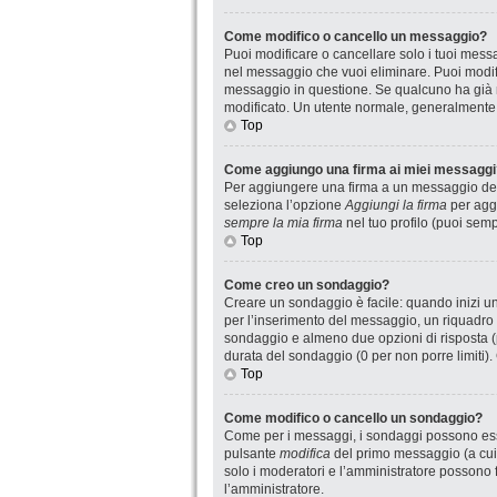
Come modifico o cancello un messaggio?
Puoi modificare o cancellare solo i tuoi mes
nel messaggio che vuoi eliminare. Puoi modif
messaggio in questione. Se qualcuno ha già ri
modificato. Un utente normale, generalmente
Top
Come aggiungo una firma ai miei messaggi
Per aggiungere una firma a un messaggio devi
seleziona l’opzione
Aggiungi la firma
per aggi
sempre la mia firma
nel tuo profilo (puoi sem
Top
Come creo un sondaggio?
Creare un sondaggio è facile: quando inizi u
per l’inserimento del messaggio, un riquadro 
sondaggio e almeno due opzioni di risposta (pe
durata del sondaggio (0 per non porre limiti).
Top
Come modifico o cancello un sondaggio?
Come per i messaggi, i sondaggi possono essere
pulsante
modifica
del primo messaggio (a cui 
solo i moderatori e l’amministratore possono f
l’amministratore.