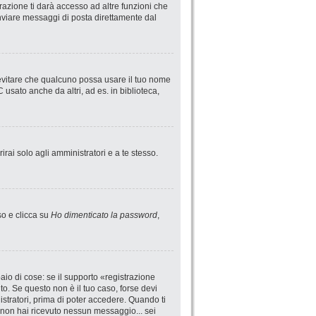
azione ti darà accesso ad altre funzioni che
 inviare messaggi di posta direttamente dal
 evitare che qualcuno possa usare il tuo nome
usato anche da altri, ad es. in biblioteca,
irai solo agli amministratori e a te stesso.
so e clicca su
Ho dimenticato la password
,
io di cose: se il supporto «registrazione
uto. Se questo non è il tuo caso, forse devi
istratori, prima di poter accedere. Quando ti
 se non hai ricevuto nessun messaggio... sei