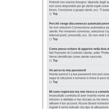
Potresti non averne bisogno: dipende dagli am
non sono disponibili per gli utenti ospiti com
forum, l’iscrizione a gruppi utenti, ecc. Ti ba
Top
Perché vengo disconnesso automaticamen
Se non selezioni
Connessione automatica ad 
utente. Per rimanere connesso, seleziona l’op
Internet point, università, ecc. Se non vedi il
Top
Come posso evitare di apparire nella lista de
Nel Pannello di Controllo Utente, sotto “Prefe
Verrai identificato come utente nascosto.
Top
Ho perso la mia password!
Niente panico! La tua password non può esser
segui le istruzioni e tornerai in linea in poco 
Top
Mi sono registrato ma non riesco a connett
Innanzitutto controlla di aver inserito nome 
minore» è abilitato e hai cliccato su
Ho meno 
attivare il tuo account. Alcune Board richiedo
registri ti verrà indicato che tipo di attivazio