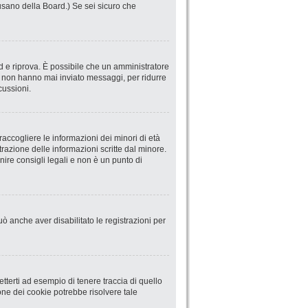
abusano della Board.) Se sei sicuro che
ord e riprova. È possibile che un amministratore
he non hanno mai inviato messaggi, per ridurre
cussioni.
accogliere le informazioni dei minori di età
trazione delle informazioni scritte dal minore.
ire consigli legali e non è un punto di
uò anche aver disabilitato le registrazioni per
terti ad esempio di tenere traccia di quello
ione dei cookie potrebbe risolvere tale