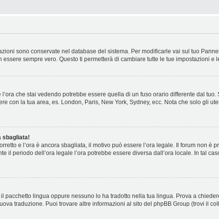
stazioni sono conservate nel database del sistema. Per modificarle vai sul tuo Panne
essere sempre vero. Questo ti permetterà di cambiare tutte le tue impostazioni e l
l’ora che stai vedendo potrebbe essere quella di un fuso orario differente dal tuo.
cidere con la tua area, es. London, Paris, New York, Sydney, ecc. Nota che solo gli ute
 sbagliata!
corretto e l’ora è ancora sbagliata, il motivo può essere l’ora legale. Il forum non è
nte il periodo dell’ora legale l’ora potrebbe essere diversa dall’ora locale. In tal ca
il pacchetto lingua oppure nessuno lo ha tradotto nella tua lingua. Prova a chiedere
nuova traduzione. Puoi trovare altre informazioni al sito del phpBB Group (trovi il c