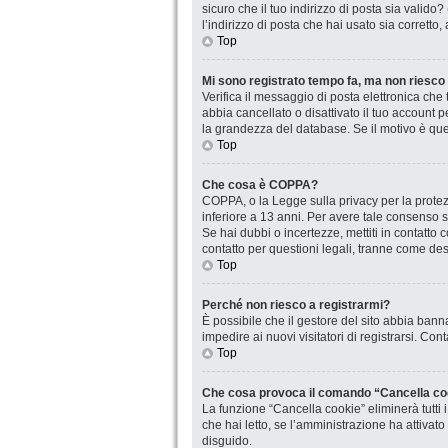
sicuro che il tuo indirizzo di posta sia valido
l’indirizzo di posta che hai usato sia corretto
Top
Mi sono registrato tempo fa, ma non riesco
Verifica il messaggio di posta elettronica che 
abbia cancellato o disattivato il tuo account
la grandezza del database. Se il motivo è que
Top
Che cosa è COPPA?
COPPA, o la Legge sulla privacy per la protezi
inferiore a 13 anni. Per avere tale consenso se
Se hai dubbi o incertezze, mettiti in contatt
contatto per questioni legali, tranne come desc
Top
Perché non riesco a registrarmi?
È possibile che il gestore del sito abbia banna
impedire ai nuovi visitatori di registrarsi. Co
Top
Che cosa provoca il comando “Cancella co
La funzione “Cancella cookie” eliminerà tutti
che hai letto, se l’amministrazione ha attivat
disguido.