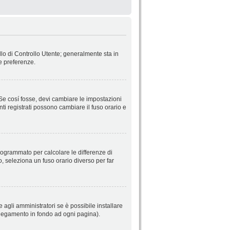
llo di Controllo Utente; generalmente sta in
e preferenze.
 Se cosí fosse, devi cambiare le impostazioni
nti registrati possono cambiare il fuso orario e
 programmato per calcolare le differenze di
so, seleziona un fuso orario diverso per far
 agli amministratori se è possibile installare
ollegamento in fondo ad ogni pagina).