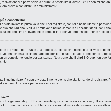
? (L’attivazione via posta serve a ridurre la possibilità di avere utenti anonimi che 
, allora prova a contattare un amministratore.
 piú a connettermi?!
ti è stato inviato la prima volta che ti sei registrato, controlla nome utente e passw
 per qualche ragione. Molti siti rimuovono periodicamente gli account degli utenti c
st’ultimo registrati nuovamente e cerca di farti coinvolgere maggiormente nelle dis
one dei minori del 1998, è una legge statunitense che richiede ai siti web di poter r
rve una richiesta scritta da parte del genitore o tutore legale, permettendo la regis
o con un consulente legale per assistenza. Nota bene che il phpBB Group non può forn
ritto.
to il tuo indirizzo IP oppure vietato il nome utente che stai tentando di registrare. P
ntatta un amministratore per avere assistenza.
okie”?
 i cookie generati da phpBB che ti mantengono autenticato e connesso, oltre a permet
o la funzione. Se hai avuto problemi di accesso o di uscita dal sistema, la cancellaz