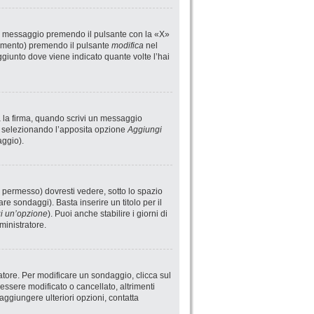
un messaggio premendo il pulsante con la «X»
rimento) premendo il pulsante
modifica
nel
giunto dove viene indicato quante volte l’hai
a la firma, quando scrivi un messaggio
i selezionando l’apposita opzione
Aggiungi
aggio).
 permesso) dovresti vedere, sotto lo spazio
are sondaggi). Basta inserire un titolo per il
i un’opzione
). Puoi anche stabilire i giorni di
ministratore.
atore. Per modificare un sondaggio, clicca sul
ssere modificato o cancellato, altrimenti
aggiungere ulteriori opzioni, contatta