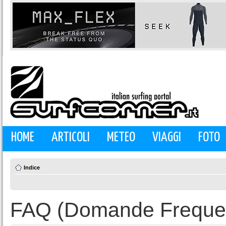
HOME
ARTICOLI
METEO
VIAGGI
FOTO
Indice
FAQ (Domande Frequen